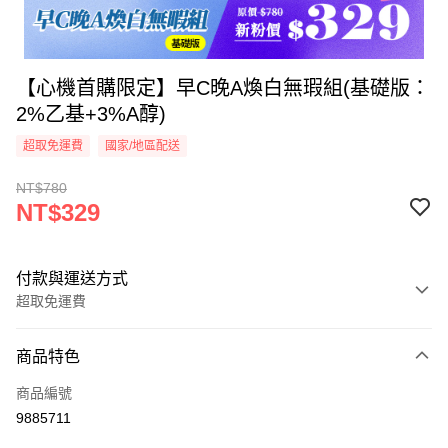
【心機首購限定】早C晚A煥白無瑕組(基礎版：
2%乙基+3%A醇)
超取免運費
國家/地區配送
NT$780
NT$329
付款與運送方式
超取免運費
付款方式
商品特色
信用卡一次付款
商品編號
超商取貨付款
9885711
LINE Pay