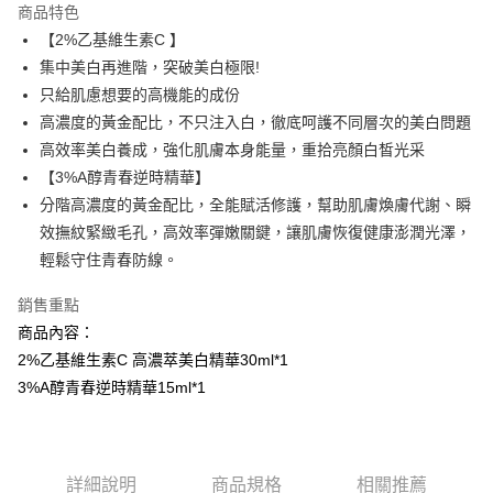
商品特色
Apple Pay
【2%乙基維生素C 】
集中美白再進階，突破美白極限!
街口支付
只給肌慮想要的高機能的成份
悠遊付
高濃度的黃金配比，不只注入白，徹底呵護不同層次的美白問題
高效率美白養成，強化肌膚本身能量，重拾亮顏白皙光采
AFTEE先享後付
【3%A醇青春逆時精華】
相關說明
分階高濃度的黃金配比，全能賦活修護，幫助肌膚煥膚代謝、瞬
【關於「AFTEE先享後付」】
AFTEE先享後付是「在收到商品之後才付款」的支付方式。 讓您購物簡單
效撫紋緊緻毛孔，高效率彈嫩關鍵，讓肌膚恢復健康澎潤光澤，
運送方式
便利好安心！
輕鬆守住青春防線。
１．簡單：不需註冊會員、不需綁卡、不需儲值。
(免運)全家取貨付款
２．便利：只要手機號碼，簡訊認證，即可結帳。
免運費
銷售重點
３．安心：先確認商品／服務後，再付款。
商品內容：
(免運)7-11取貨付款
【「AFTEE先享後付」結帳流程】
2%乙基維生素C 高濃萃美白精華30ml*1
１．於結帳方式選擇「AFTEE先享後付」後，將跳轉至「AFTEE先享後付」
免運費
3%A醇青春逆時精華15ml*1
結帳頁面，進行簡訊認證並確認金額後，即可完成結帳。
２．訂單成立數日內，您將收到繳費通知簡訊。
宅配
３．收到繳費通知簡訊後14天內，點擊此簡訊中的連結，可透過四大超商／
每筆NT$100，滿NT$1,000(含以上)免運費
ATM／網路銀行／等多元方式進行付款，方視為交易完成。
※ 請注意：結帳手續完成當下不需立刻繳費，但若您需要取消訂單，請聯絡
詳細說明
商品規格
相關推薦
(免運)宅配
購買商品的店家。未經商家同意取消之訂單仍視為有效，需透過AFTEE先享