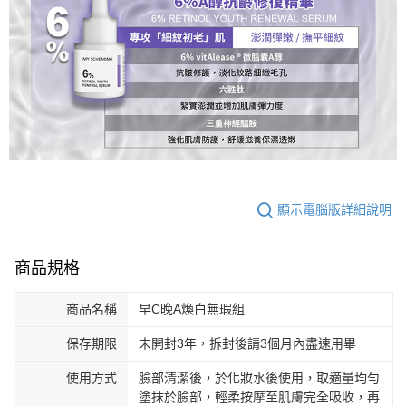
顯示電腦版詳細說明
商品規格
商品名稱
早C晚A煥白無瑕組
保存期限
未開封3年，拆封後請3個月內盡速用畢
使用方式
臉部清潔後，於化妝水後使用，取適量均勻
塗抹於臉部，輕柔按摩至肌膚完全吸收，再