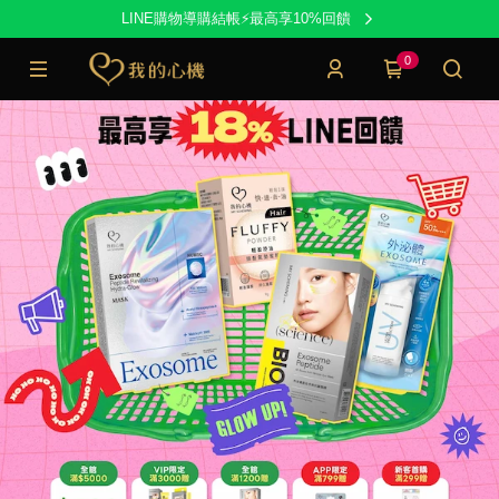
LINE購物導購結帳⚡最高享10%回饋
0