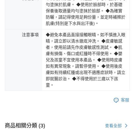
勻塗抹於肌膚。 ◆使用於臉部時，於基礎
保養後取適量均勻塗抹於臉部。 ◆為確實
防曬，請記得使用足夠份量，並定時補擦於
肌膚(特別是下水與出汗後)。
注意事項
◆避免本產品直接接觸眼睛。如不慎進入眼
睛，請立即以清水徹底沖洗。 ◆皮膚敏感
者，使用前請先作皮膚敏感性測試。 ◆肌
膚有損傷、傷口或紅腫時不得使用。 ◆嬰
兒及孩童不宜使用本產品。 ◆使用時皮膚
如有異常現象，請暫停使用。 ◆使用後皮
膚如有持續紅腫或出現不適應症狀時，請立
即就醫診治。 ◆不得使用於三歲以下孩
童。
客服
商品相關分類 (3)
查看全部