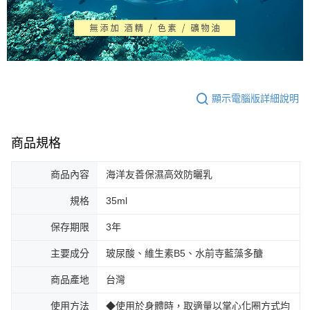
顯示電腦版詳細說明
商品規格
商品內容
海洋友善保濕高效防曬乳
規格
35ml
保存期限
3年
主要成分
玻尿酸、維生素B5、水前寺藍藻多醣
商品產地
台灣
使用方法
◆使用於身體時，取適量以掌心化圈方式均