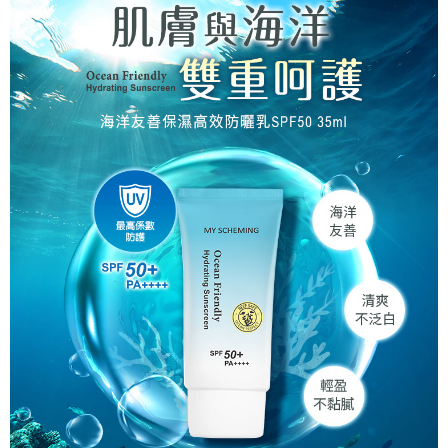
※ 交易是否成功請以「AFTEE先享後付 」之結帳頁面顯示為準，若有關於
是否繳費成功／繳費後需取消欲退款等相關疑問，請聯繫「AFTEE先享後付
客戶支援中心」
https://netprotections.freshdesk.com/support/home
【注意事項】
１．透過由恩沛科技股份有限公司提供之「AFTEE先享後付」服務完成之交
易，需依本服務之必要範圍內提供個人資料，並將交易相關給付款項請求債
權轉讓予恩沛科技股份有限公司。
２．關於個人資料處理事宜，請瀏覽以下網址：
https://aftee.tw/terms/#terms3
３．未成年的使用者請事先徵得法定代理人或監護人之同意方可使用
「AFTEE先享後付」，若未經同意申辦者引起之損失，本公司不負相關責
任。
４．使用「AFTEE先享後付」時，將依據個別帳號之用戶狀況，依本公司即
時審查核予不同之上限額度；若仍有額度不足之情形，本公司將視審查結果
請求用戶進行身份認證。
５．嚴禁一人註冊多個帳號或使用他人資訊註冊。若發現惡意使用之情形，
恩沛科技股份有限公司將有權停止該用戶之使用額度並採取法律行動。