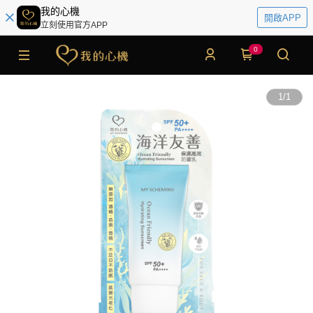
我的心機
開啟APP
立刻使用官方APP
0
1
/
1