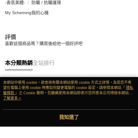
-香氛美體-
防曬 / 抗曬護理
My Scheming我的心機
評價
喜歡這個商品嗎？購買後給他一個好評吧
本分類熱銷
全站排行
本網站中使用 cookie，欲查詢有關本網站使用 cookie 方式之詳情，及若您不希
熱門標籤
望在電腦上使用 cookie 時應如何變更電腦的 cookie 設定，請參閱本網站「
隱私
權條款
」之 Cookie 聲明。您繼續使用本網站即表示您同意本公司得按本網站使
用條款之 Cookie 聲明使用 cookie。
了解更多 >
我知道了