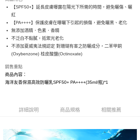
Apple Pay
【SPF50+】延長皮膚曝露在陽光下所需的時間，避免曬傷、曬
紅
街口支付
【PA++++】保護皮膚在曝曬下引起的損傷，避免曬黑、老化
悠遊付
無添加酒精．色素．香精
不泛白不黏膩，抵禦光老化
AFTEE先享後付
不添加夏威夷法規認定 對珊瑚有害之防曬成分，二苯甲銅
相關說明
(Oxybenzone) 桂皮酸鹽(Octinoxate)
【關於「AFTEE先享後付」】
AFTEE先享後付是「在收到商品之後才付款」的支付方式。 讓您購物簡單
運送方式
便利好安心！
銷售重點
１．簡單：不需註冊會員、不需綁卡、不需儲值。
全家取貨付款
商品內容：
２．便利：只要手機號碼，簡訊認證，即可結帳。
每筆NT$100，滿NT$799(含以上)免運費
海洋友善保濕高效防曬乳SPF50+ PA++++(35ml/瓶)*1
３．安心：先確認商品／服務後，再付款。
7-11取貨付款
【「AFTEE先享後付」結帳流程】
１．於結帳方式選擇「AFTEE先享後付」後，將跳轉至「AFTEE先享後付」
每筆NT$100，滿NT$799(含以上)免運費
結帳頁面，進行簡訊認證並確認金額後，即可完成結帳。
詳細說明
商品規格
相關推薦
２．訂單成立數日內，您將收到繳費通知簡訊。
宅配
３．收到繳費通知簡訊後14天內，點擊此簡訊中的連結，可透過四大超商／
每筆NT$100，滿NT$1,000(含以上)免運費
ATM／網路銀行／等多元方式進行付款，方視為交易完成。
※ 請注意：結帳手續完成當下不需立刻繳費，但若您需要取消訂單，請聯絡
海外配送(普通)
查看運費
購買商品的店家。未經商家同意取消之訂單仍視為有效，需透過AFTEE先享
後付繳納相關費用。