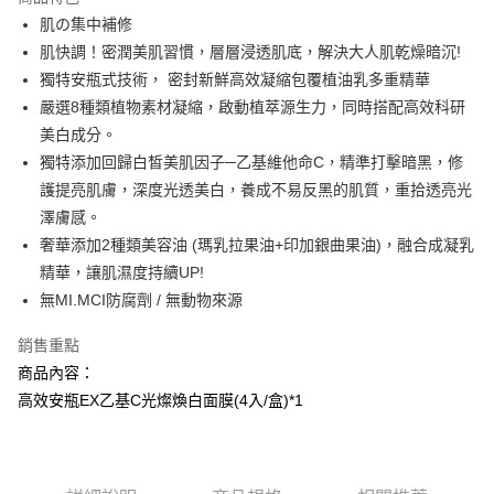
Apple Pay
肌の集中補修
肌快調！密潤美肌習慣，層層浸透肌底，解決大人肌乾燥暗沉!
街口支付
獨特安瓶式技術， 密封新鮮高效凝縮包覆植油乳多重精華
悠遊付
嚴選8種類植物素材凝縮，啟動植萃源生力，同時搭配高效科研
美白成分。
AFTEE先享後付
獨特添加回歸白皙美肌因子─乙基維他命C，精準打擊暗黑，修
相關說明
護提亮肌膚，深度光透美白，養成不易反黑的肌質，重拾透亮光
【關於「AFTEE先享後付」】
AFTEE先享後付是「在收到商品之後才付款」的支付方式。 讓您購物簡單
澤膚感。
運送方式
便利好安心！
奢華添加2種類美容油 (瑪乳拉果油+印加銀曲果油)，融合成凝乳
１．簡單：不需註冊會員、不需綁卡、不需儲值。
全家取貨付款
精華，讓肌濕度持續UP!
２．便利：只要手機號碼，簡訊認證，即可結帳。
每筆NT$100，滿NT$799(含以上)免運費
３．安心：先確認商品／服務後，再付款。
無MI.MCI防腐劑 / 無動物來源
7-11取貨付款
【「AFTEE先享後付」結帳流程】
銷售重點
１．於結帳方式選擇「AFTEE先享後付」後，將跳轉至「AFTEE先享後付」
每筆NT$100，滿NT$799(含以上)免運費
商品內容：
結帳頁面，進行簡訊認證並確認金額後，即可完成結帳。
２．訂單成立數日內，您將收到繳費通知簡訊。
宅配
高效安瓶EX乙基C光燦煥白面膜(4入/盒)*1
３．收到繳費通知簡訊後14天內，點擊此簡訊中的連結，可透過四大超商／
每筆NT$100，滿NT$1,000(含以上)免運費
ATM／網路銀行／等多元方式進行付款，方視為交易完成。
※ 請注意：結帳手續完成當下不需立刻繳費，但若您需要取消訂單，請聯絡
海外配送(普通)
查看運費
購買商品的店家。未經商家同意取消之訂單仍視為有效，需透過AFTEE先享
後付繳納相關費用。