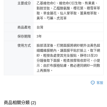
主要成分
乙基維他命C、維他命C衍生物、熊果素、
穀胱甘肽、乙醯酪氨酸、櫻花葉、積雪草萃
取、旱金蓮花、仙人掌萃取、薑黃根萃取、
黃芩、芍藥、虎耳草
商品產地
台灣
保存期限
3年
使用方式
臉部清潔後，打開面膜將網紗朝外淡黃色超
細纖維膜朝內，讓面膜平貼於臉上，取下網
紗，輕按各處使其完全服貼，靜待15至20
分鐘後取下面膜，輕柔按摩吸收即可，小提
示：由於布膜極貼膚，務必連同網紗一同敷
上再撕除。
客服
商品相關分類 (2)