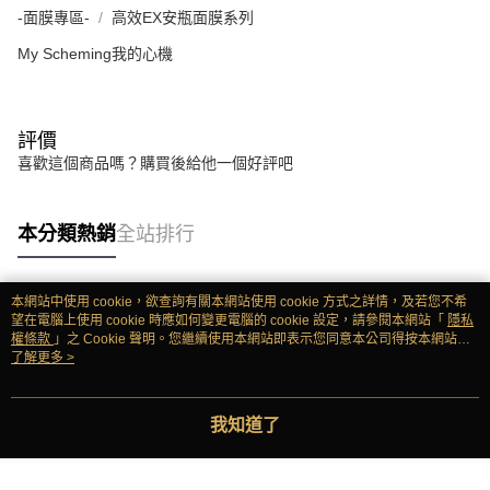
-面膜專區-
高效EX安瓶面膜系列
My Scheming我的心機
評價
喜歡這個商品嗎？購買後給他一個好評吧
本分類熱銷
全站排行
本網站中使用 cookie，欲查詢有關本網站使用 cookie 方式之詳情，及若您不希
熱門標籤
望在電腦上使用 cookie 時應如何變更電腦的 cookie 設定，請參閱本網站「
隱私
權條款
」之 Cookie 聲明。您繼續使用本網站即表示您同意本公司得按本網站使
用條款之 Cookie 聲明使用 cookie。
了解更多 >
我知道了