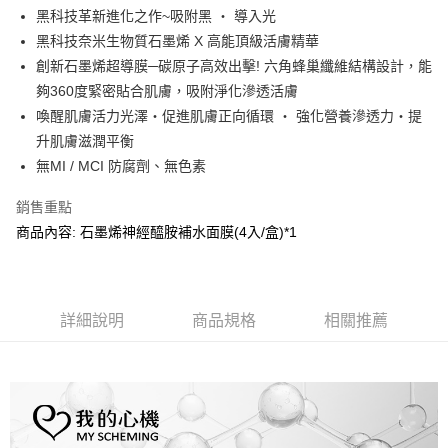
Apple Pay
黑科技革新進化之作~吸附黑 ‧ 導入光
黑科技奈米生物質石墨烯 X 高能頂級活膚精華
街口支付
創新石墨烯超導膜─碳原子高效出擊! 六角蜂巢纖維結構設計，能
悠遊付
夠360度緊密貼合肌膚，吸附淨化滲透活膚
喚醒肌膚活力光澤‧促進肌膚正向循環 ‧ 強化營養滲透力‧提
AFTEE先享後付
升肌膚滋潤平衡
相關說明
無MI / MCI 防腐劑、無色素
【關於「AFTEE先享後付」】
AFTEE先享後付是「在收到商品之後才付款」的支付方式。 讓您購物簡單
運送方式
便利好安心！
銷售重點
１．簡單：不需註冊會員、不需綁卡、不需儲值。
全家取貨付款
商品內容: 石墨烯神經醯胺補水面膜(4入/盒)*1
２．便利：只要手機號碼，簡訊認證，即可結帳。
每筆NT$100，滿NT$799(含以上)免運費
３．安心：先確認商品／服務後，再付款。
7-11取貨付款
【「AFTEE先享後付」結帳流程】
１．於結帳方式選擇「AFTEE先享後付」後，將跳轉至「AFTEE先享後付」
每筆NT$100，滿NT$799(含以上)免運費
詳細說明
商品規格
相關推薦
結帳頁面，進行簡訊認證並確認金額後，即可完成結帳。
２．訂單成立數日內，您將收到繳費通知簡訊。
宅配
３．收到繳費通知簡訊後14天內，點擊此簡訊中的連結，可透過四大超商／
每筆NT$100，滿NT$1,000(含以上)免運費
ATM／網路銀行／等多元方式進行付款，方視為交易完成。
※ 請注意：結帳手續完成當下不需立刻繳費，但若您需要取消訂單，請聯絡
海外配送(普通)
查看運費
購買商品的店家。未經商家同意取消之訂單仍視為有效，需透過AFTEE先享
後付繳納相關費用。