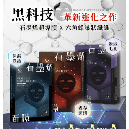
※ 交易是否成功請以「AFTEE先享後付 」之結帳頁面顯示為準，若有關於
是否繳費成功／繳費後需取消欲退款等相關疑問，請聯繫「AFTEE先享後付
客戶支援中心」
https://netprotections.freshdesk.com/support/home
【注意事項】
１．透過由恩沛科技股份有限公司提供之「AFTEE先享後付」服務完成之交
易，需依本服務之必要範圍內提供個人資料，並將交易相關給付款項請求債
權轉讓予恩沛科技股份有限公司。
２．關於個人資料處理事宜，請瀏覽以下網址：
https://aftee.tw/terms/#terms3
３．未成年的使用者請事先徵得法定代理人或監護人之同意方可使用
「AFTEE先享後付」，若未經同意申辦者引起之損失，本公司不負相關責
任。
４．使用「AFTEE先享後付」時，將依據個別帳號之用戶狀況，依本公司即
時審查核予不同之上限額度；若仍有額度不足之情形，本公司將視審查結果
請求用戶進行身份認證。
５．嚴禁一人註冊多個帳號或使用他人資訊註冊。若發現惡意使用之情形，
恩沛科技股份有限公司將有權停止該用戶之使用額度並採取法律行動。