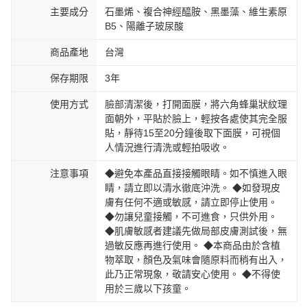
主要成分
石墨烯、複合神經醯胺、黑墨藻、維生素原
B5、陽離子玻尿酸
商品產地
台灣
保存期限
3年
使用方式
臉部清潔後，打開面膜，將六角蜂巢狀紋理
面朝外，平貼於臉上，輕按各處使其完全服
貼，靜待15至20分鐘後取下面膜，可視個
人情況進行清洗或輕拍吸收。
注意事項
◆避免本產品直接接觸眼睛。如不慎進入眼
睛，請立即以清水徹底沖洗。 ◆如發現皮
膚有任何不適或敏感，請立即停止使用。
◆勿讓兒童接觸，不可進食，只供外用。
◆肌膚敏感者建議先做局部皮膚測試後，無
過敏反應再進行使用。 ◆本商品由於含植
物萃取，顏色及氣味會隨原料而稍有出入，
此乃正常現象，敬請安心使用。 ◆不得使
用於三歲以下孩童。