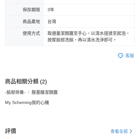
保存期限
3年
商品產地
台灣
使用方式
取適量潔顏露至手心，以清水搓揉至起泡，
按摩臉部洗臉，再以清水洗淨即可。
客服
商品相關分類 (2)
-臉部保養-
胺基酸潔顏露
My Scheming我的心機
評價
查看全部