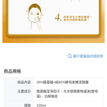
顯示電腦版詳細說明
商品規格
商品內容
25%胺基酸+純92%酵母柔嫩潔顏露
主要成分
胺基酸潔淨因子、大米發酵產物濾液(酵母
菌)、白柳樹皮
規格
150ml