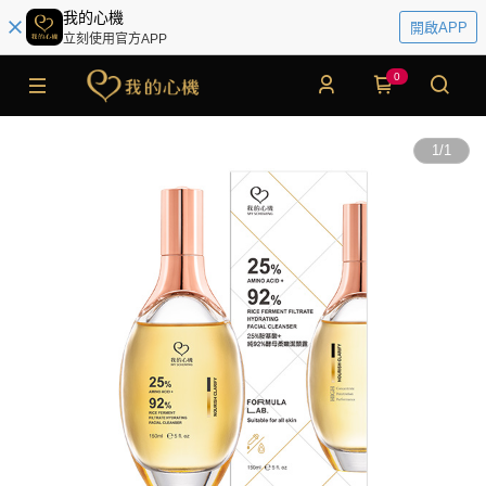
我的心機
開啟APP
立刻使用官方APP
0
1
/
1