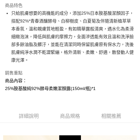
LINE Pay
商品特色
Apple Pay
只給肌膚想要的高機能的成分，添加25%日本胺基酸潔顏因子，
搭配92%*青春酒釀酵母、白柳樹皮、白夏菊及伴隨清新植萃草
街口支付
本香氛，溫和親膚質地輕盈，有如精華露般清爽，遇水化為柔滑
悠遊付
細緻泡沫，降低與肌膚的摩擦力，全面滲透能有效且溫和洗淨臉
部多餘油脂及髒汙，並能在清潔同時保留肌膚原有保水力，洗後
AFTEE先享後付
肌膚純淨水潤不乾澀緊繃，格外清新、柔嫩、舒適，散發動人健
相關說明
康光澤。
【關於「AFTEE先享後付」】
AFTEE先享後付是「在收到商品之後才付款」的支付方式。 讓您購物簡單
運送方式
便利好安心！
銷售重點
１．簡單：不需註冊會員、不需綁卡、不需儲值。
全家取貨付款
商品內容：
２．便利：只要手機號碼，簡訊認證，即可結帳。
每筆NT$100，滿NT$799(含以上)免運費
25%胺基酸純92%酵母柔嫩潔顏露(150ml/瓶)*1
３．安心：先確認商品／服務後，再付款。
7-11取貨付款
【「AFTEE先享後付」結帳流程】
１．於結帳方式選擇「AFTEE先享後付」後，將跳轉至「AFTEE先享後付」
每筆NT$100，滿NT$799(含以上)免運費
結帳頁面，進行簡訊認證並確認金額後，即可完成結帳。
詳細說明
商品規格
相關推薦
２．訂單成立數日內，您將收到繳費通知簡訊。
宅配
３．收到繳費通知簡訊後14天內，點擊此簡訊中的連結，可透過四大超商／
每筆NT$100，滿NT$1,000(含以上)免運費
ATM／網路銀行／等多元方式進行付款，方視為交易完成。
※ 請注意：結帳手續完成當下不需立刻繳費，但若您需要取消訂單，請聯絡
海外配送(普通)
查看運費
購買商品的店家。未經商家同意取消之訂單仍視為有效，需透過AFTEE先享