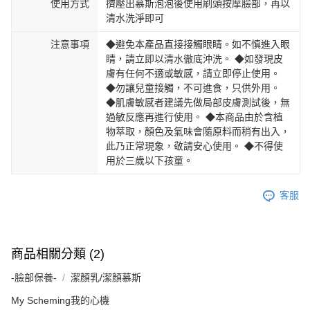
使用方式
擠壓出慕斯泡泡後使用刷頭按摩臉部，再以
清水洗淨即可
注意事項
◆避免本產品直接接觸眼睛。如不慎進入眼
睛，請立即以清水徹底沖洗。 ◆如發現皮
膚有任何不適或敏感，請立即停止使用。
◆勿讓兒童接觸，不可進食，只供外用。
◆肌膚敏感者建議先做局部皮膚測試後，無
過敏反應再進行使用。 ◆本商品由於含植
物萃取，顏色及氣味會隨原料而稍有出入，
此乃正常現象，敬請安心使用。 ◆不得使
用於三歲以下孩童。
客服
商品相關分類 (2)
-臉部保養-
潔顏乳/潔顏慕斯
My Scheming我的心機