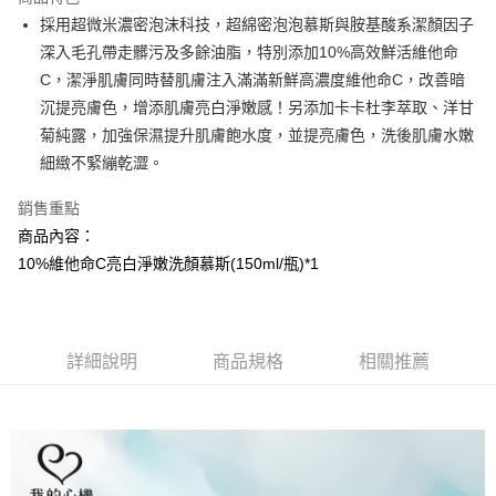
Apple Pay
採用超微米濃密泡沫科技，超綿密泡泡慕斯與胺基酸系潔顏因子
深入毛孔帶走髒污及多餘油脂，特別添加10%高效鮮活維他命
街口支付
C，潔淨肌膚同時替肌膚注入滿滿新鮮高濃度維他命C，改善暗
悠遊付
沉提亮膚色，增添肌膚亮白淨嫩感！另添加卡卡杜李萃取、洋甘
菊純露，加強保濕提升肌膚飽水度，並提亮膚色，洗後肌膚水嫩
AFTEE先享後付
細緻不緊繃乾澀。
相關說明
【關於「AFTEE先享後付」】
銷售重點
AFTEE先享後付是「在收到商品之後才付款」的支付方式。 讓您購物簡單
運送方式
便利好安心！
商品內容：
１．簡單：不需註冊會員、不需綁卡、不需儲值。
全家取貨付款
10%維他命C亮白淨嫩洗顏慕斯(150ml/瓶)*1
２．便利：只要手機號碼，簡訊認證，即可結帳。
每筆NT$100，滿NT$799(含以上)免運費
３．安心：先確認商品／服務後，再付款。
7-11取貨付款
【「AFTEE先享後付」結帳流程】
１．於結帳方式選擇「AFTEE先享後付」後，將跳轉至「AFTEE先享後付」
每筆NT$100，滿NT$799(含以上)免運費
詳細說明
商品規格
相關推薦
結帳頁面，進行簡訊認證並確認金額後，即可完成結帳。
２．訂單成立數日內，您將收到繳費通知簡訊。
宅配
３．收到繳費通知簡訊後14天內，點擊此簡訊中的連結，可透過四大超商／
每筆NT$100，滿NT$1,000(含以上)免運費
ATM／網路銀行／等多元方式進行付款，方視為交易完成。
※ 請注意：結帳手續完成當下不需立刻繳費，但若您需要取消訂單，請聯絡
海外配送(普通)
查看運費
購買商品的店家。未經商家同意取消之訂單仍視為有效，需透過AFTEE先享
後付繳納相關費用。