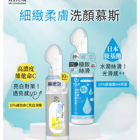
※ 交易是否成功請以「AFTEE先享後付 」之結帳頁面顯示為準，若有關於
是否繳費成功／繳費後需取消欲退款等相關疑問，請聯繫「AFTEE先享後付
客戶支援中心」
https://netprotections.freshdesk.com/support/home
【注意事項】
１．透過由恩沛科技股份有限公司提供之「AFTEE先享後付」服務完成之交
易，需依本服務之必要範圍內提供個人資料，並將交易相關給付款項請求債
權轉讓予恩沛科技股份有限公司。
２．關於個人資料處理事宜，請瀏覽以下網址：
https://aftee.tw/terms/#terms3
３．未成年的使用者請事先徵得法定代理人或監護人之同意方可使用
「AFTEE先享後付」，若未經同意申辦者引起之損失，本公司不負相關責
任。
４．使用「AFTEE先享後付」時，將依據個別帳號之用戶狀況，依本公司即
時審查核予不同之上限額度；若仍有額度不足之情形，本公司將視審查結果
請求用戶進行身份認證。
５．嚴禁一人註冊多個帳號或使用他人資訊註冊。若發現惡意使用之情形，
恩沛科技股份有限公司將有權停止該用戶之使用額度並採取法律行動。