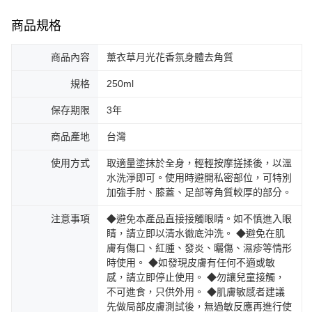
商品規格
商品內容
薰衣草月光花香氛身體去角質
規格
250ml
保存期限
3年
商品產地
台灣
使用方式
取適量塗抹於全身，輕輕按摩搓揉後，以溫
水洗淨即可。使用時避開私密部位，可特別
加強手肘、膝蓋、足部等角質較厚的部分。
注意事項
◆避免本產品直接接觸眼睛。如不慎進入眼
睛，請立即以清水徹底沖洗。 ◆避免在肌
膚有傷口、紅腫、發炎、曬傷、濕疹等情形
時使用。 ◆如發現皮膚有任何不適或敏
感，請立即停止使用。 ◆勿讓兒童接觸，
不可進食，只供外用。 ◆肌膚敏感者建議
先做局部皮膚測試後，無過敏反應再進行使