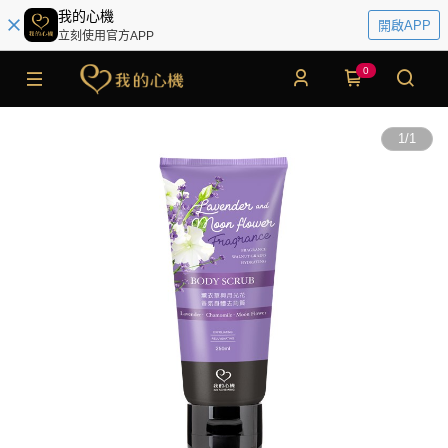
我的心機
開啟APP
立刻使用官方APP
0
1
/
1