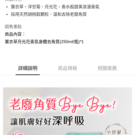
Apple Pay
薰衣草‧洋甘菊‧月光花，香水般甜美浪漫香氣
採用天然胡桃穀顆粒，溫和去除老廢角質
街口支付
銷售重點
悠遊付
商品內容：
AFTEE先享後付
薰衣草月光花香氛身體去角質(250ml/瓶)*1
相關說明
【關於「AFTEE先享後付」】
AFTEE先享後付是「在收到商品之後才付款」的支付方式。 讓您購物簡單
運送方式
便利好安心！
詳細說明
商品規格
相關推薦
１．簡單：不需註冊會員、不需綁卡、不需儲值。
全家取貨付款
２．便利：只要手機號碼，簡訊認證，即可結帳。
每筆NT$100，滿NT$799(含以上)免運費
３．安心：先確認商品／服務後，再付款。
(免運)全家取貨付款
【「AFTEE先享後付」結帳流程】
１．於結帳方式選擇「AFTEE先享後付」後，將跳轉至「AFTEE先享後付」
免運費
結帳頁面，進行簡訊認證並確認金額後，即可完成結帳。
２．訂單成立數日內，您將收到繳費通知簡訊。
7-11取貨付款
３．收到繳費通知簡訊後14天內，點擊此簡訊中的連結，可透過四大超商／
每筆NT$100，滿NT$799(含以上)免運費
ATM／網路銀行／等多元方式進行付款，方視為交易完成。
※ 請注意：結帳手續完成當下不需立刻繳費，但若您需要取消訂單，請聯絡
(免運)7-11取貨付款
購買商品的店家。未經商家同意取消之訂單仍視為有效，需透過AFTEE先享
後付繳納相關費用。