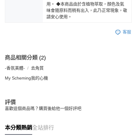
用。 ◆本商品由於含植物萃取，顏色及氣
味會隨原料而稍有出入，此乃正常現象，敬
請安心使用。
客服
商品相關分類 (2)
-香氛美體-
去角質
My Scheming我的心機
評價
喜歡這個商品嗎？購買後給他一個好評吧
本分類熱銷
全站排行