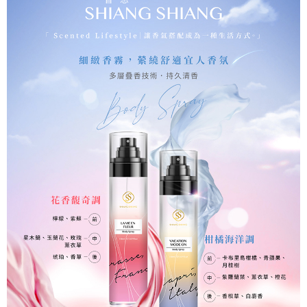
後付繳納相關費用。
※ 交易是否成功請以「AFTEE先享後付 」之結帳頁面顯示為準，若有關於
是否繳費成功／繳費後需取消欲退款等相關疑問，請聯繫「AFTEE先享後付
客戶支援中心」
https://netprotections.freshdesk.com/support/home
【注意事項】
１．透過由恩沛科技股份有限公司提供之「AFTEE先享後付」服務完成之交
易，需依本服務之必要範圍內提供個人資料，並將交易相關給付款項請求債
權轉讓予恩沛科技股份有限公司。
２．關於個人資料處理事宜，請瀏覽以下網址：
https://aftee.tw/terms/#terms3
３．未成年的使用者請事先徵得法定代理人或監護人之同意方可使用
「AFTEE先享後付」，若未經同意申辦者引起之損失，本公司不負相關責
任。
４．使用「AFTEE先享後付」時，將依據個別帳號之用戶狀況，依本公司即
時審查核予不同之上限額度；若仍有額度不足之情形，本公司將視審查結果
請求用戶進行身份認證。
５．嚴禁一人註冊多個帳號或使用他人資訊註冊。若發現惡意使用之情形，
恩沛科技股份有限公司將有權停止該用戶之使用額度並採取法律行動。