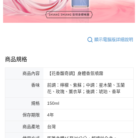
顯示電腦版詳細說明
商品規格
商品內容
【花香馥奇調】身體香氛噴霧
香味
前調：檸檬、紫蘇；中調：星木蘭、玉蘭
花、玫瑰、薰衣草；後調：琥珀、香草
規格
150ml
保存期限
4年
商品產地
台灣