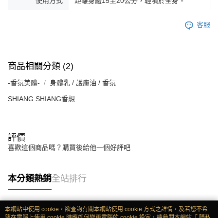
使用方式
距離身體15至20公分，輕噴於全身。
客服
商品相關分類 (2)
-香氛美體-
身體乳 / 護膚油 / 香氛
SHIANG SHIANG香想
評價
喜歡這個商品嗎？購買後給他一個好評吧
本分類熱銷
全站排行
本網站中使用 cookie，欲查詢有關本網站使用 cookie 方式之詳情，及若您不希
熱門標籤
望在電腦上使用 cookie 時應如何變更電腦的 cookie 設定，請參閱本網站「
隱私