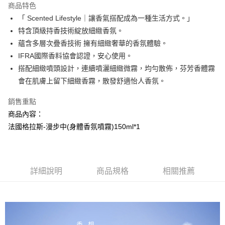
商品特色
Apple Pay
「 Scented Lifestyle｜讓香氣搭配成為一種生活方式。」
特含頂級持香技術綻放細緻香氛。
街口支付
蘊含多層次疊香技術 擁有細緻奢華的香氛體驗。
悠遊付
IFRA國際香料協會認證，安心使用。
搭配細緻噴頭設計，連續噴灑細緻微霧，均勻散佈，芬芳香體霧
AFTEE先享後付
會在肌膚上留下細緻香霧，散發舒適怡人香氛。
相關說明
【關於「AFTEE先享後付」】
銷售重點
AFTEE先享後付是「在收到商品之後才付款」的支付方式。 讓您購物簡單
運送方式
便利好安心！
商品內容：
１．簡單：不需註冊會員、不需綁卡、不需儲值。
全家取貨付款
法國格拉斯-漫步中(身體香氛噴霧)150ml*1
２．便利：只要手機號碼，簡訊認證，即可結帳。
每筆NT$100，滿NT$799(含以上)免運費
３．安心：先確認商品／服務後，再付款。
7-11取貨付款
【「AFTEE先享後付」結帳流程】
１．於結帳方式選擇「AFTEE先享後付」後，將跳轉至「AFTEE先享後付」
每筆NT$100，滿NT$799(含以上)免運費
詳細說明
商品規格
相關推薦
結帳頁面，進行簡訊認證並確認金額後，即可完成結帳。
２．訂單成立數日內，您將收到繳費通知簡訊。
宅配
３．收到繳費通知簡訊後14天內，點擊此簡訊中的連結，可透過四大超商／
每筆NT$100，滿NT$1,000(含以上)免運費
ATM／網路銀行／等多元方式進行付款，方視為交易完成。
※ 請注意：結帳手續完成當下不需立刻繳費，但若您需要取消訂單，請聯絡
海外配送(普通)
查看運費
購買商品的店家。未經商家同意取消之訂單仍視為有效，需透過AFTEE先享