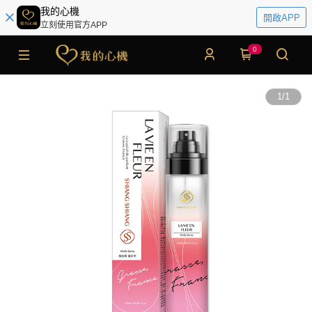
我的心機
開啟APP
立刻使用官方APP
0
1
/
1