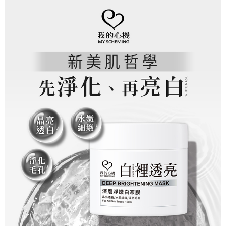
※ 交易是否成功請以「AFTEE先享後付 」之結帳頁面顯示為準，若有關於
是否繳費成功／繳費後需取消欲退款等相關疑問，請聯繫「AFTEE先享後付
客戶支援中心」
https://netprotections.freshdesk.com/support/home
【注意事項】
１．透過由恩沛科技股份有限公司提供之「AFTEE先享後付」服務完成之交
易，需依本服務之必要範圍內提供個人資料，並將交易相關給付款項請求債
權轉讓予恩沛科技股份有限公司。
２．關於個人資料處理事宜，請瀏覽以下網址：
https://aftee.tw/terms/#terms3
３．未成年的使用者請事先徵得法定代理人或監護人之同意方可使用
「AFTEE先享後付」，若未經同意申辦者引起之損失，本公司不負相關責
任。
４．使用「AFTEE先享後付」時，將依據個別帳號之用戶狀況，依本公司即
時審查核予不同之上限額度；若仍有額度不足之情形，本公司將視審查結果
請求用戶進行身份認證。
５．嚴禁一人註冊多個帳號或使用他人資訊註冊。若發現惡意使用之情形，
恩沛科技股份有限公司將有權停止該用戶之使用額度並採取法律行動。