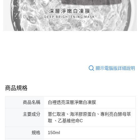
顯示電腦版詳細說明
商品規格
商品名稱
白裡透亮深層淨嫩白凍膜
主要成分
薏仁取液、海洋膠原蛋白、專利亮白酵母萃
取 、乙基維他命C
規格
150ml