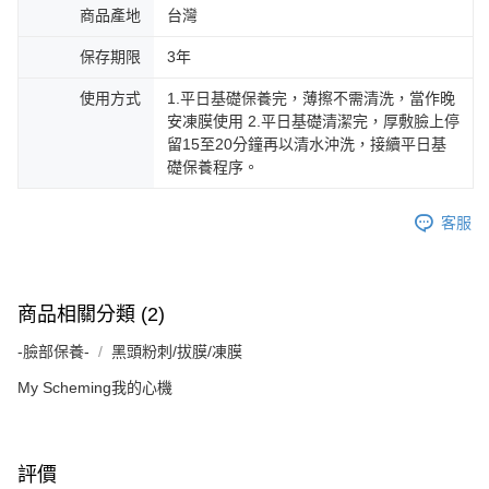
商品產地
台灣
保存期限
3年
使用方式
1.平日基礎保養完，薄擦不需清洗，當作晚
安凍膜使用 2.平日基礎清潔完，厚敷臉上停
留15至20分鐘再以清水沖洗，接續平日基
礎保養程序。
客服
商品相關分類 (2)
-臉部保養-
黑頭粉刺/拔膜/凍膜
My Scheming我的心機
評價