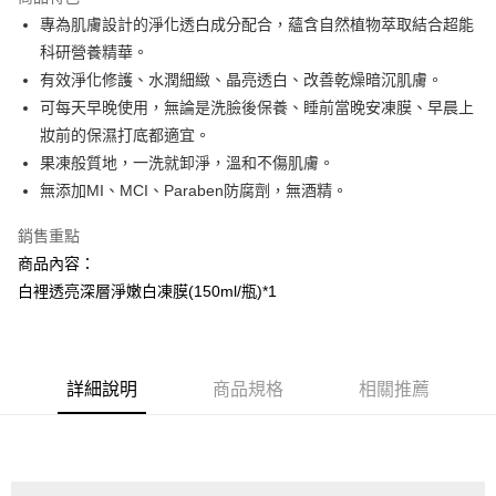
Apple Pay
專為肌膚設計的淨化透白成分配合，蘊含自然植物萃取結合超能
科研營養精華。
街口支付
有效淨化修護、水潤細緻、晶亮透白、改善乾燥暗沉肌膚。
悠遊付
可每天早晚使用，無論是洗臉後保養、睡前當晚安凍膜、早晨上
妝前的保濕打底都適宜。
AFTEE先享後付
果凍般質地，一洗就卸淨，溫和不傷肌膚。
相關說明
無添加MI、MCI、Paraben防腐劑，無酒精。
【關於「AFTEE先享後付」】
AFTEE先享後付是「在收到商品之後才付款」的支付方式。 讓您購物簡單
運送方式
便利好安心！
銷售重點
１．簡單：不需註冊會員、不需綁卡、不需儲值。
全家取貨付款
商品內容：
２．便利：只要手機號碼，簡訊認證，即可結帳。
每筆NT$100，滿NT$799(含以上)免運費
白裡透亮深層淨嫩白凍膜(150ml/瓶)*1
３．安心：先確認商品／服務後，再付款。
7-11取貨付款
【「AFTEE先享後付」結帳流程】
１．於結帳方式選擇「AFTEE先享後付」後，將跳轉至「AFTEE先享後付」
每筆NT$100，滿NT$799(含以上)免運費
結帳頁面，進行簡訊認證並確認金額後，即可完成結帳。
詳細說明
商品規格
相關推薦
２．訂單成立數日內，您將收到繳費通知簡訊。
宅配
３．收到繳費通知簡訊後14天內，點擊此簡訊中的連結，可透過四大超商／
每筆NT$100，滿NT$1,000(含以上)免運費
ATM／網路銀行／等多元方式進行付款，方視為交易完成。
※ 請注意：結帳手續完成當下不需立刻繳費，但若您需要取消訂單，請聯絡
海外配送(普通)
查看運費
購買商品的店家。未經商家同意取消之訂單仍視為有效，需透過AFTEE先享
後付繳納相關費用。