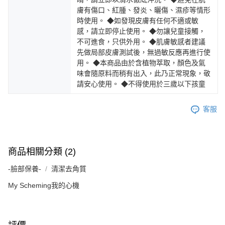
膚有傷口、紅腫、發炎、曬傷、濕疹等情形
時使用。 ◆如發現皮膚有任何不適或敏
感，請立即停止使用。 ◆勿讓兒童接觸，
不可進食，只供外用。 ◆肌膚敏感者建議
先做局部皮膚測試後，無過敏反應再進行使
用。 ◆本商品由於含植物萃取，顏色及氣
味會隨原料而稍有出入，此乃正常現象，敬
請安心使用。 ◆不得使用於三歲以下孩童
客服
商品相關分類 (2)
-臉部保養-
清潔去角質
My Scheming我的心機