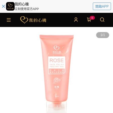
我的心機
開啟APP
立刻使用官方APP
0
1
/
1