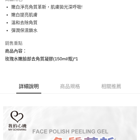
Apple Pay
嫩白淨亮角質革新，肌膚拋光深呼吸!
嫩白提亮肌膚
街口支付
溫和去除角質
悠遊付
彈潤保濕鎖水
AFTEE先享後付
銷售重點
相關說明
商品內容：
【關於「AFTEE先享後付」】
玫瑰水嫩臉部去角質凝膠(150ml/瓶)*1
AFTEE先享後付是「在收到商品之後才付款」的支付方式。 讓您購物簡單
運送方式
便利好安心！
１．簡單：不需註冊會員、不需綁卡、不需儲值。
全家取貨付款
２．便利：只要手機號碼，簡訊認證，即可結帳。
每筆NT$100，滿NT$799(含以上)免運費
３．安心：先確認商品／服務後，再付款。
詳細說明
商品規格
相關推薦
7-11取貨付款
【「AFTEE先享後付」結帳流程】
１．於結帳方式選擇「AFTEE先享後付」後，將跳轉至「AFTEE先享後付」
每筆NT$100，滿NT$799(含以上)免運費
結帳頁面，進行簡訊認證並確認金額後，即可完成結帳。
２．訂單成立數日內，您將收到繳費通知簡訊。
宅配
３．收到繳費通知簡訊後14天內，點擊此簡訊中的連結，可透過四大超商／
每筆NT$100，滿NT$1,000(含以上)免運費
ATM／網路銀行／等多元方式進行付款，方視為交易完成。
※ 請注意：結帳手續完成當下不需立刻繳費，但若您需要取消訂單，請聯絡
海外配送(普通)
查看運費
購買商品的店家。未經商家同意取消之訂單仍視為有效，需透過AFTEE先享
後付繳納相關費用。