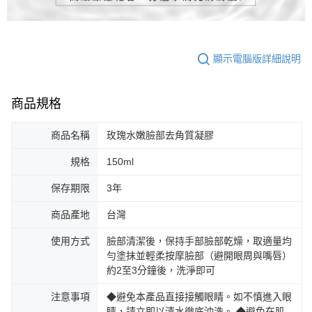
顯示電腦版詳細說明
商品規格
商品名稱
玫瑰水嫩臉部去角質凝膠
規格
150ml
保存期限
3年
商品產地
台灣
使用方式
臉部清潔後，保持手部臉部乾燥，取適量均
勻塗抹並輕柔按摩臉部（避開眼周與嘴唇）
約2至3分鐘後，洗淨即可
注意事項
◆避免本產品直接接觸眼睛。如不慎進入眼
睛，請立即以清水徹底沖洗。 ◆避免在肌