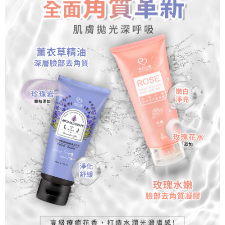
※ 交易是否成功請以「AFTEE先享後付 」之結帳頁面顯示為準，若有關於
是否繳費成功／繳費後需取消欲退款等相關疑問，請聯繫「AFTEE先享後付
客戶支援中心」
https://netprotections.freshdesk.com/support/home
【注意事項】
１．透過由恩沛科技股份有限公司提供之「AFTEE先享後付」服務完成之交
易，需依本服務之必要範圍內提供個人資料，並將交易相關給付款項請求債
權轉讓予恩沛科技股份有限公司。
２．關於個人資料處理事宜，請瀏覽以下網址：
https://aftee.tw/terms/#terms3
３．未成年的使用者請事先徵得法定代理人或監護人之同意方可使用
「AFTEE先享後付」，若未經同意申辦者引起之損失，本公司不負相關責
任。
４．使用「AFTEE先享後付」時，將依據個別帳號之用戶狀況，依本公司即
時審查核予不同之上限額度；若仍有額度不足之情形，本公司將視審查結果
請求用戶進行身份認證。
５．嚴禁一人註冊多個帳號或使用他人資訊註冊。若發現惡意使用之情形，
恩沛科技股份有限公司將有權停止該用戶之使用額度並採取法律行動。