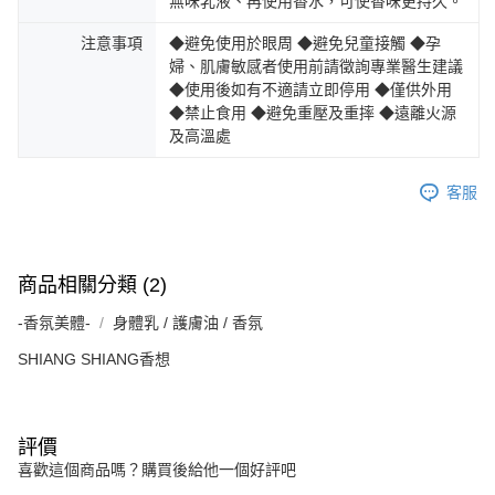
無味乳液、再使用香水，可使香味更持久。
注意事項
◆避免使用於眼周 ◆避免兒童接觸 ◆孕
婦、肌膚敏感者使用前請徵詢專業醫生建議
◆使用後如有不適請立即停用 ◆僅供外用
◆禁止食用 ◆避免重壓及重摔 ◆遠離火源
及高溫處
客服
商品相關分類 (2)
-香氛美體-
身體乳 / 護膚油 / 香氛
SHIANG SHIANG香想
評價
喜歡這個商品嗎？購買後給他一個好評吧