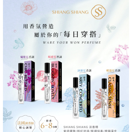
後付繳納相關費用。
※ 交易是否成功請以「AFTEE先享後付 」之結帳頁面顯示為準，若有關於
是否繳費成功／繳費後需取消欲退款等相關疑問，請聯繫「AFTEE先享後付
客戶支援中心」
https://netprotections.freshdesk.com/support/home
【注意事項】
１．透過由恩沛科技股份有限公司提供之「AFTEE先享後付」服務完成之交
易，需依本服務之必要範圍內提供個人資料，並將交易相關給付款項請求債
權轉讓予恩沛科技股份有限公司。
２．關於個人資料處理事宜，請瀏覽以下網址：
https://aftee.tw/terms/#terms3
３．未成年的使用者請事先徵得法定代理人或監護人之同意方可使用
「AFTEE先享後付」，若未經同意申辦者引起之損失，本公司不負相關責
任。
４．使用「AFTEE先享後付」時，將依據個別帳號之用戶狀況，依本公司即
時審查核予不同之上限額度；若仍有額度不足之情形，本公司將視審查結果
請求用戶進行身份認證。
５．嚴禁一人註冊多個帳號或使用他人資訊註冊。若發現惡意使用之情形，
恩沛科技股份有限公司將有權停止該用戶之使用額度並採取法律行動。