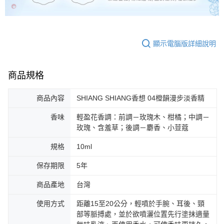
顯示電腦版詳細說明
商品規格
商品內容
SHIANG SHIANG香想 04橙韻漫步淡香精
香味
輕盈花香調：前調－玫瑰木、柑橘；中調－
玫瑰、含羞草；後調－麝香、小荳蔻
規格
10ml
保存期限
5年
商品產地
台灣
使用方式
距離15至20公分，輕噴於手腕、耳後、頸
部等脈搏處，並於欲噴灑位置先行塗抹適量