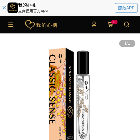
我的心機
開啟APP
立刻使用官方APP
0
1
/
1