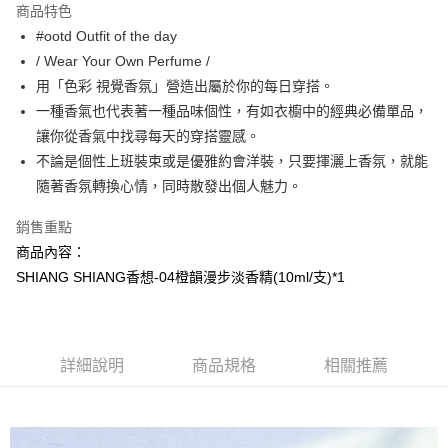
商品特色
Apple Pay
#ootd Outfit of the day
/ Wear Your Own Perfume /
街口支付
用「色彩 視覺香氛」營造出屬於你的每日穿搭。
悠遊付
一種香氣也代表著一種品味個性，有如衣櫥中的經典必備單品，
讓你從香氣中找尋每天的穿搭靈感。
AFTEE先享後付
不論是個性上班裝束或是優雅約會洋裝，只要揮灑上香氛，就能
相關說明
隨著香氛轉換心情，同時散發出個人魅力。
【關於「AFTEE先享後付」】
AFTEE先享後付是「在收到商品之後才付款」的支付方式。 讓您購物簡單
運送方式
便利好安心！
銷售重點
１．簡單：不需註冊會員、不需綁卡、不需儲值。
全家取貨付款
商品內容：
２．便利：只要手機號碼，簡訊認證，即可結帳。
每筆NT$100，滿NT$799(含以上)免運費
SHIANG SHIANG香想-04橙韻漫步淡香精(10ml/支)*1
３．安心：先確認商品／服務後，再付款。
7-11取貨付款
【「AFTEE先享後付」結帳流程】
１．於結帳方式選擇「AFTEE先享後付」後，將跳轉至「AFTEE先享後付」
每筆NT$100，滿NT$799(含以上)免運費
結帳頁面，進行簡訊認證並確認金額後，即可完成結帳。
詳細說明
商品規格
相關推薦
２．訂單成立數日內，您將收到繳費通知簡訊。
宅配
３．收到繳費通知簡訊後14天內，點擊此簡訊中的連結，可透過四大超商／
每筆NT$100，滿NT$1,000(含以上)免運費
ATM／網路銀行／等多元方式進行付款，方視為交易完成。
※ 請注意：結帳手續完成當下不需立刻繳費，但若您需要取消訂單，請聯絡
海外配送(普通)
查看運費
購買商品的店家。未經商家同意取消之訂單仍視為有效，需透過AFTEE先享