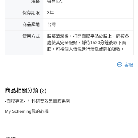
規格
每盒6入
保存期限
3年
商品產地
台灣
使用方式
臉部清潔後，打開面膜平貼於臉上，輕按各
處使其完全服貼，靜待1520分鐘後取下面
膜，可視個人情況進行清洗或輕拍吸收。
客服
商品相關分類 (2)
-面膜專區-
科研雙效黑面膜系列
My Scheming我的心機