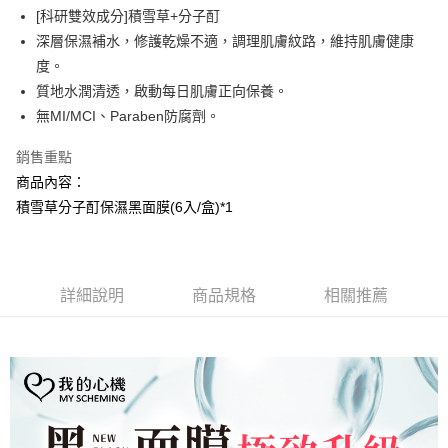
Apple Pay
[科研雙效成分]積雪草+分子酊
深層保濕補水，修護乾燥不適，調理肌膚紋路，維持肌膚健康
街口支付
度。
悠遊付
質地水潤清透，啟動每日肌膚正向保養。
無MI/MCI、Paraben防腐劑。
AFTEE先享後付
相關說明
銷售重點
【關於「AFTEE先享後付」】
商品內容：
AFTEE先享後付是「在收到商品之後才付款」的支付方式。 讓您購物簡單
運送方式
便利好安心！
積雪草分子酊保濕黑面膜(6入/盒)*1
１．簡單：不需註冊會員、不需綁卡、不需儲值。
全家取貨付款
２．便利：只要手機號碼，簡訊認證，即可結帳。
每筆NT$100，滿NT$799(含以上)免運費
３．安心：先確認商品／服務後，再付款。
7-11取貨付款
詳細說明
商品規格
相關推薦
【「AFTEE先享後付」結帳流程】
１．於結帳方式選擇「AFTEE先享後付」後，將跳轉至「AFTEE先享後付」
每筆NT$100，滿NT$799(含以上)免運費
結帳頁面，進行簡訊認證並確認金額後，即可完成結帳。
２．訂單成立數日內，您將收到繳費通知簡訊。
宅配
３．收到繳費通知簡訊後14天內，點擊此簡訊中的連結，可透過四大超商／
每筆NT$100，滿NT$1,000(含以上)免運費
ATM／網路銀行／等多元方式進行付款，方視為交易完成。
※ 請注意：結帳手續完成當下不需立刻繳費，但若您需要取消訂單，請聯絡
海外配送(普通)
查看運費
購買商品的店家。未經商家同意取消之訂單仍視為有效，需透過AFTEE先享
後付繳納相關費用。