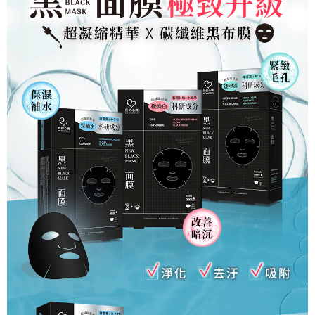
※ 交易是否成功請以「AFTEE先享後付 」之結帳頁面顯示為準，若有關於
是否繳費成功／繳費後需取消欲退款等相關疑問，請聯繫「AFTEE先享後付
客戶支援中心」
https://netprotections.freshdesk.com/support/home
【注意事項】
１．透過由恩沛科技股份有限公司提供之「AFTEE先享後付」服務完成之交
易，需依本服務之必要範圍內提供個人資料，並將交易相關給付款項請求債
權轉讓予恩沛科技股份有限公司。
２．關於個人資料處理事宜，請瀏覽以下網址：
https://aftee.tw/terms/#terms3
３．未成年的使用者請事先徵得法定代理人或監護人之同意方可使用
「AFTEE先享後付」，若未經同意申辦者引起之損失，本公司不負相關責
任。
４．使用「AFTEE先享後付」時，將依據個別帳號之用戶狀況，依本公司即
時審查核予不同之上限額度；若仍有額度不足之情形，本公司將視審查結果
請求用戶進行身份認證。
５．嚴禁一人註冊多個帳號或使用他人資訊註冊。若發現惡意使用之情形，
恩沛科技股份有限公司將有權停止該用戶之使用額度並採取法律行動。