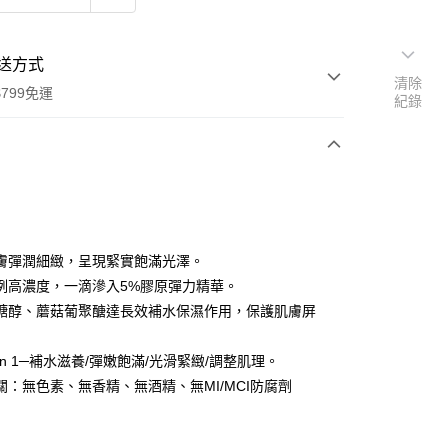
送方式
清除
799免運
紀錄
次付款
付款
膚彈潤細緻，呈現緊實飽滿光澤。
例高濃度，一滴滲入5%膠原彈力精華。
糖醇、蘑菇葡聚醣達長效補水保濕作用，保護肌膚屏
 in 1─補水滋養/彈嫩飽滿/光滑緊緻/調整肌理。
關：無色素、無香精、無酒精、無MI/MCI防腐劑
享後付
：
FTEE先享後付」】