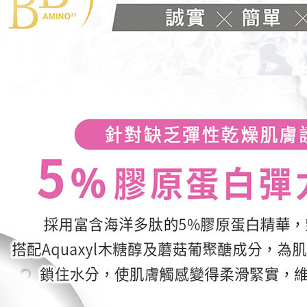
https://aft
３．未成
「AFTE
任。
４．使用「
即時審查
結果請求
５．嚴禁
形，恩沛
動。