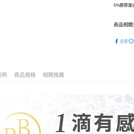
5%膠原蛋白
AFTEE
便利好安
運送方式
１．簡單
２．便利
全家取貨
商品相關分
３．安心
每筆NT$1
-精華液-
【「AFT
分享
7-11取貨
１．於結帳
BB Ami
付」結帳
每筆NT$1
２．訂單
３．收到繳
宅配
／ATM／
每筆NT$1
※ 請注意
說明
商品規格
相關推薦
絡購買商品
先享後付
海外配送(
※ 交易是
是否繳費成
付客戶支
【注意事
１．透過由
交易，需
求債權轉
２．關於