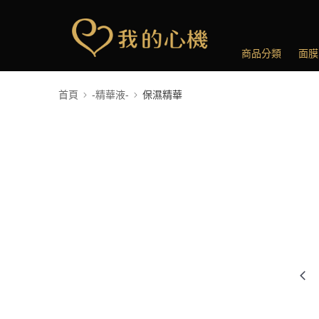
商品分類
面膜
首頁
-精華液-
保濕精華