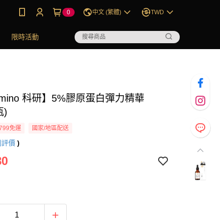
0
中文 (繁體)
TWD
限時活動
Amino 科研】5%膠原蛋白彈力精華
瓶)
799免運
國家/地區配送
則評價
)
80