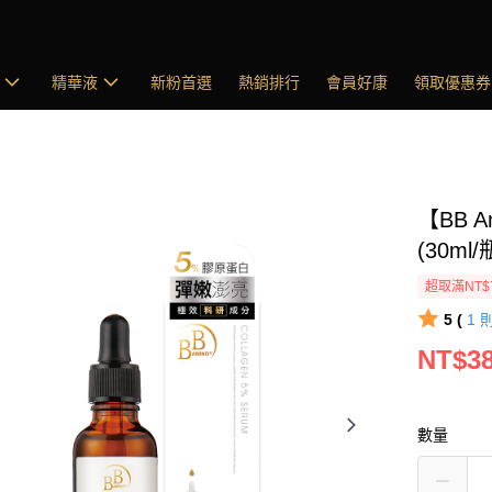
精華液
新粉首選
熱銷排行
會員好康
領取優惠券
【BB 
(30ml/
超取滿NT$
5 (
1
NT$3
數量