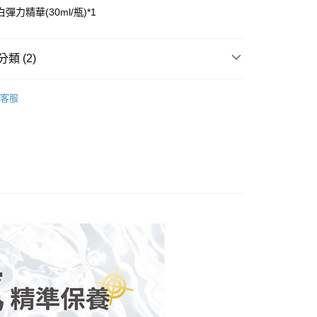
彈力精華(30ml/瓶)*1
先享後付是「在收到商品之後才付款」的支付方式。 讓您購物簡單
心！
：不需註冊會員、不需綁卡、不需儲值。
：只要手機號碼，簡訊認證，即可結帳。
付款
類 (2)
：先確認商品／服務後，再付款。
00，滿NT$799(含以上)免運費
保濕精華
EE先享後付」結帳流程】
客服
付款
方式選擇「AFTEE先享後付」後，將跳轉至「AFTEE先享後
no國民精華液
頁面，進行簡訊認證並確認金額後，即可完成結帳。
00，滿NT$799(含以上)免運費
成立數日內，您將收到繳費通知簡訊。
費通知簡訊後14天內，點擊此簡訊中的連結，可透過四大超商
網路銀行／等多元方式進行付款，方視為交易完成。
00，滿NT$1,000(含以上)免運費
：結帳手續完成當下不需立刻繳費，但若您需要取消訂單，請聯
的店家。未經商家同意取消之訂單仍視為有效，需透過AFTEE
繳納相關費用。
普通)
查看運費
否成功請以「AFTEE先享後付 」之結帳頁面顯示為準，若有關於
功／繳費後需取消欲退款等相關疑問，請聯繫「AFTEE先享後
援中心」
https://netprotections.freshdesk.com/support/home
項】
恩沛科技股份有限公司提供之「AFTEE先享後付」服務完成之
依本服務之必要範圍內提供個人資料，並將交易相關給付款項請
讓予恩沛科技股份有限公司。
個人資料處理事宜，請瀏覽以下網址：