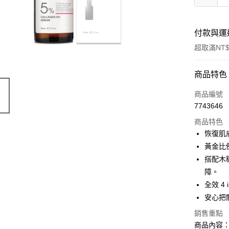
付款與運
超取滿NT$
付款方式
商品特色
信用卡一
商品編號
7743646
超商取貨
商品特色
LINE Pay
恢復肌
黃金比
Apple Pay
搭配木
街口支付
障。
全效 4
悠遊付
安心把
AFTEE先
銷售重點
相關說明
商品內容
【關於「A