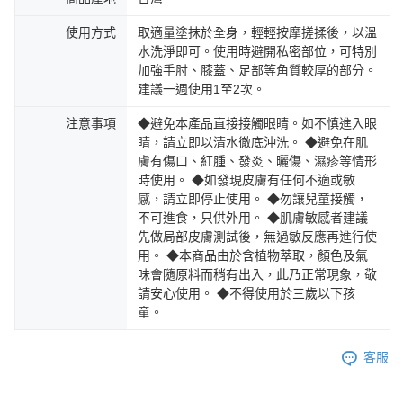
使用方式
取適量塗抹於全身，輕輕按摩搓揉後，以溫
水洗淨即可。使用時避開私密部位，可特別
加強手肘、膝蓋、足部等角質較厚的部分。
建議一週使用1至2次。
注意事項
◆避免本產品直接接觸眼睛。如不慎進入眼
睛，請立即以清水徹底沖洗。 ◆避免在肌
膚有傷口、紅腫、發炎、曬傷、濕疹等情形
時使用。 ◆如發現皮膚有任何不適或敏
感，請立即停止使用。 ◆勿讓兒童接觸，
不可進食，只供外用。 ◆肌膚敏感者建議
先做局部皮膚測試後，無過敏反應再進行使
用。 ◆本商品由於含植物萃取，顏色及氣
味會隨原料而稍有出入，此乃正常現象，敬
請安心使用。 ◆不得使用於三歲以下孩
童。
客服