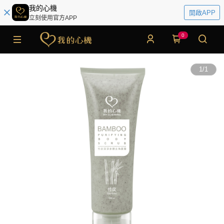
我的心機
開啟APP
立刻使用官方APP
0
1
/
1