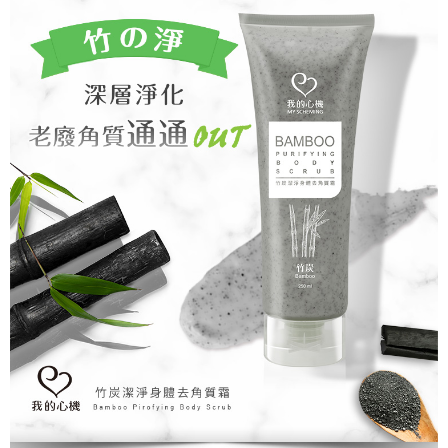
是否繳費成功／繳費後需取消欲退款等相關疑問，請聯繫「AFTEE先享後付
客戶支援中心」
https://netprotections.freshdesk.com/support/home
【注意事項】
１．透過由恩沛科技股份有限公司提供之「AFTEE先享後付」服務完成之交
易，需依本服務之必要範圍內提供個人資料，並將交易相關給付款項請求債
權轉讓予恩沛科技股份有限公司。
２．關於個人資料處理事宜，請瀏覽以下網址：
https://aftee.tw/terms/#terms3
３．未成年的使用者請事先徵得法定代理人或監護人之同意方可使用
「AFTEE先享後付」，若未經同意申辦者引起之損失，本公司不負相關責
任。
４．使用「AFTEE先享後付」時，將依據個別帳號之用戶狀況，依本公司即
時審查核予不同之上限額度；若仍有額度不足之情形，本公司將視審查結果
請求用戶進行身份認證。
５．嚴禁一人註冊多個帳號或使用他人資訊註冊。若發現惡意使用之情形，
恩沛科技股份有限公司將有權停止該用戶之使用額度並採取法律行動。