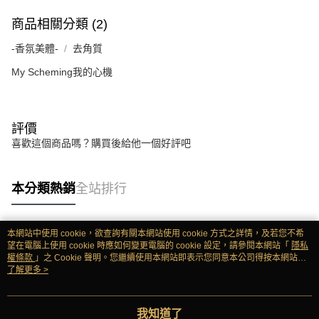
商品相關分類 (2)
-香氛美體-
去角質
My Scheming我的心機
評價
喜歡這個商品嗎？購買後給他一個好評吧
本分類熱銷
全站排行
本網站中使用 cookie，欲查詢有關本網站使用 cookie 方式之詳情，及若您不希
熱門標籤
望在電腦上使用 cookie 時應如何變更電腦的 cookie 設定，請參閱本網站「
隱私
權條款
」之 Cookie 聲明。您繼續使用本網站即表示您同意本公司得按本網站使
用條款之 Cookie 聲明使用 cookie。
了解更多 >
我知道了