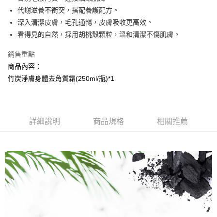
代謝滋養不衝突，搭配養護配方。
街口支付
深入清潔皮膚，毛孔通暢，皮膚吸收更高效。
悠遊付
看得見的自然，採用胡桃殼顆粒，溫和清潔不傷肌膚。
AFTEE先享後付
銷售重點
相關說明
商品內容：
【關於「AFTEE先享後付」】
竹炭淨膚身體去角質霜(250ml/瓶)*1
AFTEE先享後付是「在收到商品之後才付款」的支付方式。 讓您購物簡單
運送方式
便利好安心！
１．簡單：不需註冊會員、不需綁卡、不需儲值。
全家取貨付款
２．便利：只要手機號碼，簡訊認證，即可結帳。
每筆NT$100，滿NT$799(含以上)免運費
３．安心：先確認商品／服務後，再付款。
詳細說明
商品規格
相關推薦
7-11取貨付款
【「AFTEE先享後付」結帳流程】
１．於結帳方式選擇「AFTEE先享後付」後，將跳轉至「AFTEE先享後付」
每筆NT$100，滿NT$799(含以上)免運費
結帳頁面，進行簡訊認證並確認金額後，即可完成結帳。
２．訂單成立數日內，您將收到繳費通知簡訊。
宅配
３．收到繳費通知簡訊後14天內，點擊此簡訊中的連結，可透過四大超商／
每筆NT$100，滿NT$1,000(含以上)免運費
ATM／網路銀行／等多元方式進行付款，方視為交易完成。
※ 請注意：結帳手續完成當下不需立刻繳費，但若您需要取消訂單，請聯絡
海外配送(普通)
查看運費
購買商品的店家。未經商家同意取消之訂單仍視為有效，需透過AFTEE先享
後付繳納相關費用。
※ 交易是否成功請以「AFTEE先享後付 」之結帳頁面顯示為準，若有關於