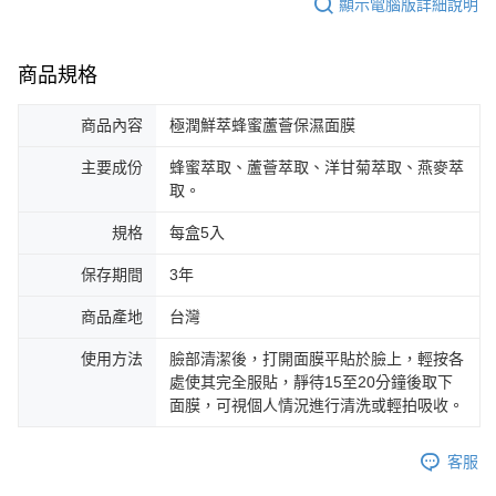
顯示電腦版詳細說明
商品規格
商品內容
極潤鮮萃蜂蜜蘆薈保濕面膜
主要成份
蜂蜜萃取、蘆薈萃取、洋甘菊萃取、燕麥萃
取。
規格
每盒5入
保存期間
3年
商品產地
台灣
使用方法
臉部清潔後，打開面膜平貼於臉上，輕按各
處使其完全服貼，靜待15至20分鐘後取下
面膜，可視個人情況進行清洗或輕拍吸收。
客服