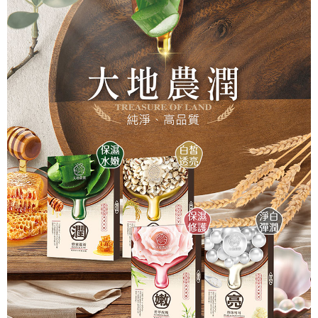
後付繳納相關費用。
※ 交易是否成功請以「AFTEE先享後付 」之結帳頁面顯示為準，若有關於
是否繳費成功／繳費後需取消欲退款等相關疑問，請聯繫「AFTEE先享後付
客戶支援中心」
https://netprotections.freshdesk.com/support/home
【注意事項】
１．透過由恩沛科技股份有限公司提供之「AFTEE先享後付」服務完成之交
易，需依本服務之必要範圍內提供個人資料，並將交易相關給付款項請求債
權轉讓予恩沛科技股份有限公司。
２．關於個人資料處理事宜，請瀏覽以下網址：
https://aftee.tw/terms/#terms3
３．未成年的使用者請事先徵得法定代理人或監護人之同意方可使用
「AFTEE先享後付」，若未經同意申辦者引起之損失，本公司不負相關責
任。
４．使用「AFTEE先享後付」時，將依據個別帳號之用戶狀況，依本公司即
時審查核予不同之上限額度；若仍有額度不足之情形，本公司將視審查結果
請求用戶進行身份認證。
５．嚴禁一人註冊多個帳號或使用他人資訊註冊。若發現惡意使用之情形，
恩沛科技股份有限公司將有權停止該用戶之使用額度並採取法律行動。