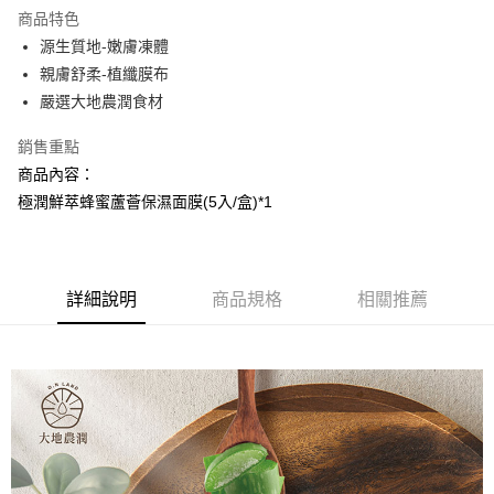
LINE Pay
商品特色
Apple Pay
源生質地-嫩膚凍體
親膚舒柔-植纖膜布
街口支付
嚴選大地農潤食材
悠遊付
銷售重點
AFTEE先享後付
商品內容：
相關說明
極潤鮮萃蜂蜜蘆薈保濕面膜(5入/盒)*1
【關於「AFTEE先享後付」】
AFTEE先享後付是「在收到商品之後才付款」的支付方式。 讓您購物簡單
運送方式
便利好安心！
１．簡單：不需註冊會員、不需綁卡、不需儲值。
全家取貨付款
２．便利：只要手機號碼，簡訊認證，即可結帳。
詳細說明
商品規格
相關推薦
每筆NT$100，滿NT$799(含以上)免運費
３．安心：先確認商品／服務後，再付款。
7-11取貨付款
【「AFTEE先享後付」結帳流程】
１．於結帳方式選擇「AFTEE先享後付」後，將跳轉至「AFTEE先享後付」
每筆NT$100，滿NT$799(含以上)免運費
結帳頁面，進行簡訊認證並確認金額後，即可完成結帳。
２．訂單成立數日內，您將收到繳費通知簡訊。
宅配
３．收到繳費通知簡訊後14天內，點擊此簡訊中的連結，可透過四大超商／
每筆NT$100，滿NT$1,000(含以上)免運費
ATM／網路銀行／等多元方式進行付款，方視為交易完成。
※ 請注意：結帳手續完成當下不需立刻繳費，但若您需要取消訂單，請聯絡
海外配送(普通)
查看運費
購買商品的店家。未經商家同意取消之訂單仍視為有效，需透過AFTEE先享