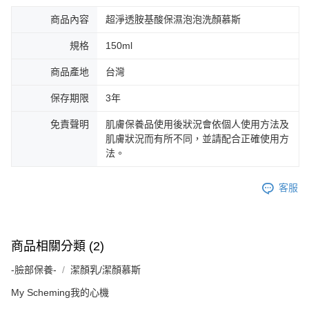
商品內容
超淨透胺基酸保濕泡泡洗顏慕斯
規格
150ml
商品產地
台灣
保存期限
3年
免責聲明
肌膚保養品使用後狀況會依個人使用方法及
肌膚狀況而有所不同，並請配合正確使用方
法。
客服
商品相關分類 (2)
-臉部保養-
潔顏乳/潔顏慕斯
My Scheming我的心機