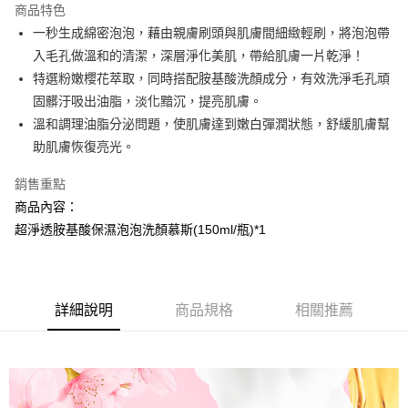
商品特色
Apple Pay
一秒生成綿密泡泡，藉由親膚刷頭與肌膚間細緻輕刷，將泡泡帶
入毛孔做溫和的清潔，深層淨化美肌，帶給肌膚一片乾淨！
街口支付
特選粉嫩櫻花萃取，同時搭配胺基酸洗顏成分，有效洗淨毛孔頑
悠遊付
固髒汙吸出油脂，淡化黯沉，提亮肌膚。
溫和調理油脂分泌問題，使肌膚達到嫩白彈潤狀態，舒緩肌膚幫
AFTEE先享後付
助肌膚恢復亮光。
相關說明
【關於「AFTEE先享後付」】
銷售重點
AFTEE先享後付是「在收到商品之後才付款」的支付方式。 讓您購物簡單
運送方式
便利好安心！
商品內容：
１．簡單：不需註冊會員、不需綁卡、不需儲值。
全家取貨付款
超淨透胺基酸保濕泡泡洗顏慕斯(150ml/瓶)*1
２．便利：只要手機號碼，簡訊認證，即可結帳。
每筆NT$100，滿NT$799(含以上)免運費
３．安心：先確認商品／服務後，再付款。
7-11取貨付款
【「AFTEE先享後付」結帳流程】
１．於結帳方式選擇「AFTEE先享後付」後，將跳轉至「AFTEE先享後付」
每筆NT$100，滿NT$799(含以上)免運費
詳細說明
商品規格
相關推薦
結帳頁面，進行簡訊認證並確認金額後，即可完成結帳。
２．訂單成立數日內，您將收到繳費通知簡訊。
宅配
３．收到繳費通知簡訊後14天內，點擊此簡訊中的連結，可透過四大超商／
每筆NT$100，滿NT$1,000(含以上)免運費
ATM／網路銀行／等多元方式進行付款，方視為交易完成。
※ 請注意：結帳手續完成當下不需立刻繳費，但若您需要取消訂單，請聯絡
海外配送(普通)
查看運費
購買商品的店家。未經商家同意取消之訂單仍視為有效，需透過AFTEE先享