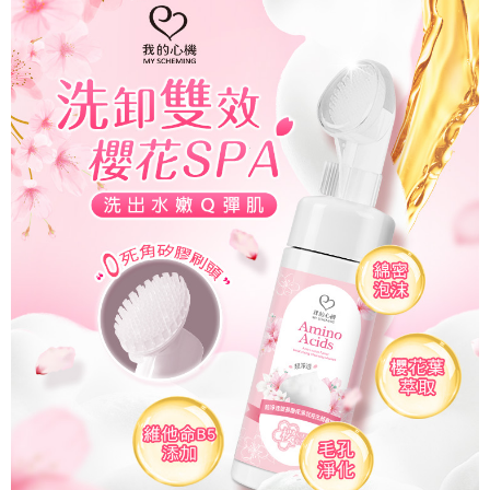
後付繳納相關費用。
※ 交易是否成功請以「AFTEE先享後付 」之結帳頁面顯示為準，若有關於
是否繳費成功／繳費後需取消欲退款等相關疑問，請聯繫「AFTEE先享後付
客戶支援中心」
https://netprotections.freshdesk.com/support/home
【注意事項】
１．透過由恩沛科技股份有限公司提供之「AFTEE先享後付」服務完成之交
易，需依本服務之必要範圍內提供個人資料，並將交易相關給付款項請求債
權轉讓予恩沛科技股份有限公司。
２．關於個人資料處理事宜，請瀏覽以下網址：
https://aftee.tw/terms/#terms3
３．未成年的使用者請事先徵得法定代理人或監護人之同意方可使用
「AFTEE先享後付」，若未經同意申辦者引起之損失，本公司不負相關責
任。
４．使用「AFTEE先享後付」時，將依據個別帳號之用戶狀況，依本公司即
時審查核予不同之上限額度；若仍有額度不足之情形，本公司將視審查結果
請求用戶進行身份認證。
５．嚴禁一人註冊多個帳號或使用他人資訊註冊。若發現惡意使用之情形，
恩沛科技股份有限公司將有權停止該用戶之使用額度並採取法律行動。