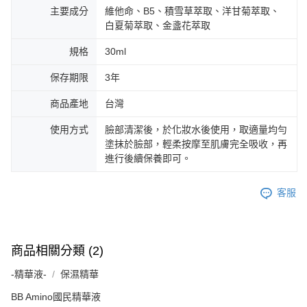
主要成分
維他命、B5、積雪草萃取、洋甘菊萃取、
白夏菊萃取、金盞花萃取
規格
30ml
保存期限
3年
商品產地
台灣
使用方式
臉部清潔後，於化妝水後使用，取適量均勻
塗抹於臉部，輕柔按摩至肌膚完全吸收，再
進行後續保養即可。
客服
商品相關分類 (2)
-精華液-
保濕精華
BB Amino國民精華液