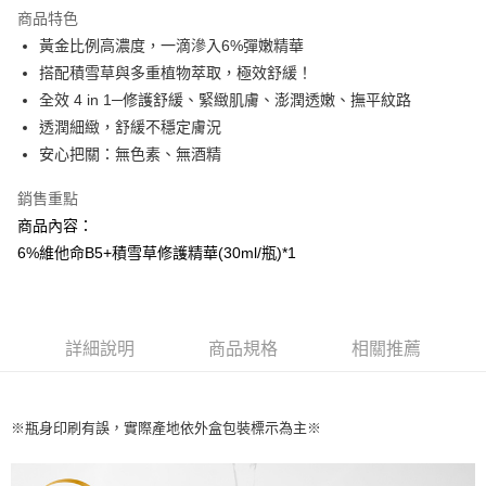
LINE Pay
商品特色
Apple Pay
黃金比例高濃度，一滴滲入6%彈嫩精華
搭配積雪草與多重植物萃取，極效舒緩！
街口支付
全效 4 in 1─修護舒緩、緊緻肌膚、澎潤透嫩、撫平紋路
悠遊付
透潤細緻，舒緩不穩定膚況
安心把關：無色素、無酒精
AFTEE先享後付
相關說明
銷售重點
【關於「AFTEE先享後付」】
商品內容：
AFTEE先享後付是「在收到商品之後才付款」的支付方式。 讓您購物簡單
運送方式
便利好安心！
6%維他命B5+積雪草修護精華(30ml/瓶)*1
１．簡單：不需註冊會員、不需綁卡、不需儲值。
全家取貨付款
２．便利：只要手機號碼，簡訊認證，即可結帳。
每筆NT$100，滿NT$799(含以上)免運費
３．安心：先確認商品／服務後，再付款。
7-11取貨付款
詳細說明
商品規格
相關推薦
【「AFTEE先享後付」結帳流程】
１．於結帳方式選擇「AFTEE先享後付」後，將跳轉至「AFTEE先享後付」
每筆NT$100，滿NT$799(含以上)免運費
結帳頁面，進行簡訊認證並確認金額後，即可完成結帳。
２．訂單成立數日內，您將收到繳費通知簡訊。
宅配
３．收到繳費通知簡訊後14天內，點擊此簡訊中的連結，可透過四大超商／
※瓶身印刷有誤，實際產地依外盒包裝標示為主※
每筆NT$100，滿NT$1,000(含以上)免運費
ATM／網路銀行／等多元方式進行付款，方視為交易完成。
※ 請注意：結帳手續完成當下不需立刻繳費，但若您需要取消訂單，請聯絡
海外配送(普通)
查看運費
購買商品的店家。未經商家同意取消之訂單仍視為有效，需透過AFTEE先享