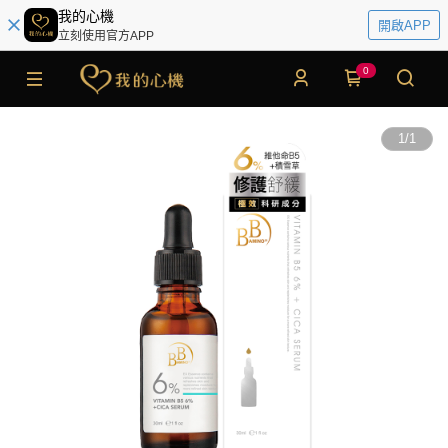
我的心機
開啟APP
立刻使用官方APP
0
1
/
1