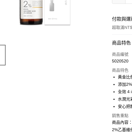
付款與運
超取滿NT$
付款方式
商品特色
信用卡一
商品編號
5020520
超商取貨
商品特色
LINE Pay
黃金比
添加2
Apple Pay
全效 4
街口支付
水潤光
安心把
悠遊付
銷售重點
AFTEE先
商品內容
相關說明
2%乙基維他
【關於「A