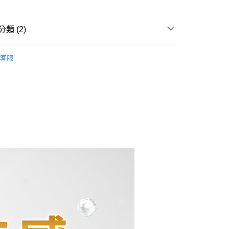
先享後付是「在收到商品之後才付款」的支付方式。 讓您購物簡單
心！
：不需註冊會員、不需綁卡、不需儲值。
類 (2)
：只要手機號碼，簡訊認證，即可結帳。
付款
：先確認商品／服務後，再付款。
美白精華
00，滿NT$799(含以上)免運費
客服
EE先享後付」結帳流程】
no國民精華液
付款
方式選擇「AFTEE先享後付」後，將跳轉至「AFTEE先享後
頁面，進行簡訊認證並確認金額後，即可完成結帳。
00，滿NT$799(含以上)免運費
成立數日內，您將收到繳費通知簡訊。
費通知簡訊後14天內，點擊此簡訊中的連結，可透過四大超商
網路銀行／等多元方式進行付款，方視為交易完成。
00，滿NT$1,000(含以上)免運費
：結帳手續完成當下不需立刻繳費，但若您需要取消訂單，請聯
的店家。未經商家同意取消之訂單仍視為有效，需透過AFTEE
繳納相關費用。
普通)
查看運費
否成功請以「AFTEE先享後付 」之結帳頁面顯示為準，若有關於
功／繳費後需取消欲退款等相關疑問，請聯繫「AFTEE先享後
援中心」
https://netprotections.freshdesk.com/support/home
項】
恩沛科技股份有限公司提供之「AFTEE先享後付」服務完成之
依本服務之必要範圍內提供個人資料，並將交易相關給付款項請
讓予恩沛科技股份有限公司。
個人資料處理事宜，請瀏覽以下網址：