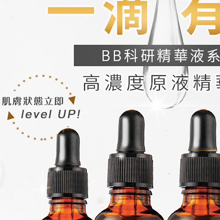
https://aft
３．未成
「AFTE
任。
４．使用「
即時審查
結果請求
５．嚴禁
形，恩沛
動。