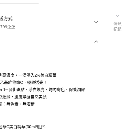
送方式
清除
799免運
紀錄
次付款
付款
例高濃度，一滴滲入2%美白精華
%乙基維他命C，極效透亮！
 in 1─淡化斑點、淨白煥亮、均勻膚色、保養潤膚
彩細緻，肌膚煥發自然美顏
關：無色素、無酒精
享後付
：
命C美白精華(30ml/瓶)*1
FTEE先享後付」】