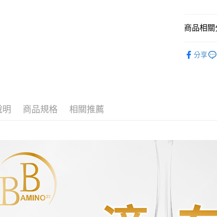
AFTEE
便利好安
運送方式
１．簡單
商品相關分
２．便利
全家取貨
３．安心
-精華液-
每筆NT$1
分享
【「AFT
BB Ami
7-11取貨
１．於結帳
付」結帳
每筆NT$1
２．訂單
３．收到繳
宅配
／ATM／
說明
商品規格
相關推薦
每筆NT$1
※ 請注意
絡購買商品
先享後付
海外配送(
※ 交易是
是否繳費成
付客戶支
【注意事
１．透過由
交易，需
求債權轉
２．關於