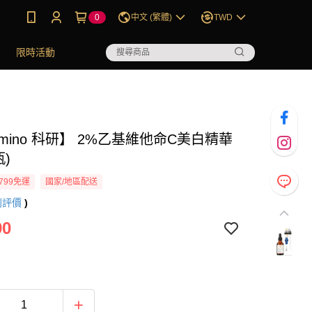
0
中文 (繁體)
TWD
限時活動
Amino 科研】 2%乙基維他命C美白精華
瓶)
799免運
國家/地區配送
則評價
)
90