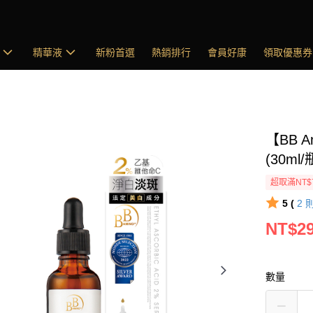
精華液
新粉首選
熱銷排行
會員好康
領取優惠券
【BB 
(30ml/
超取滿NT$
5 (
2
NT$2
數量