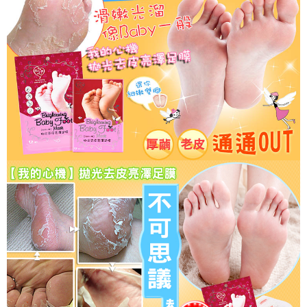
海外配送(普通)
查看運費
購買商品的店家。未經商家同意取消之訂單仍視為有效，需透過AFTEE先享
後付繳納相關費用。
※ 交易是否成功請以「AFTEE先享後付 」之結帳頁面顯示為準，若有關於
是否繳費成功／繳費後需取消欲退款等相關疑問，請聯繫「AFTEE先享後付
客戶支援中心」
https://netprotections.freshdesk.com/support/home
【注意事項】
１．透過由恩沛科技股份有限公司提供之「AFTEE先享後付」服務完成之交
易，需依本服務之必要範圍內提供個人資料，並將交易相關給付款項請求債
權轉讓予恩沛科技股份有限公司。
２．關於個人資料處理事宜，請瀏覽以下網址：
https://aftee.tw/terms/#terms3
３．未成年的使用者請事先徵得法定代理人或監護人之同意方可使用
「AFTEE先享後付」，若未經同意申辦者引起之損失，本公司不負相關責
任。
４．使用「AFTEE先享後付」時，將依據個別帳號之用戶狀況，依本公司即
時審查核予不同之上限額度；若仍有額度不足之情形，本公司將視審查結果
請求用戶進行身份認證。
５．嚴禁一人註冊多個帳號或使用他人資訊註冊。若發現惡意使用之情形，
恩沛科技股份有限公司將有權停止該用戶之使用額度並採取法律行動。