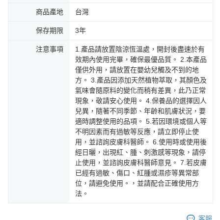
商品產地
台灣
保存期限
3年
注意事項
1.產品請放置陰涼恆溫處，開封後盡速於有
效期內使用完畢，確保最優品質。 2.本產品
僅供外用，請放置在嬰幼兒觸及不到的地
方。 3.產品因添加天然植物萃取，其顏色及
氣味會隨原料的變化而稍有差異，此乃正常
現象，敬請安心使用。 4.保養品的選擇因人
兒異，隨著不同季節、年齡和肌膚狀況，要
適時調整使用的品項。 5.若因環境或個人等
不明因素而有過敏等反應，請立即停止使
用，並諮詢皮膚科醫師。 6.使用時或使用後
經日曬，出現紅、腫、刺激感等現象，請停
止使用，並諮詢皮膚科醫師意見。 7.若皮膚
已經有過敏、傷口、紅腫或濕疹等異常部
位，請避免使用。，並請配合正確使用方
法。
客服