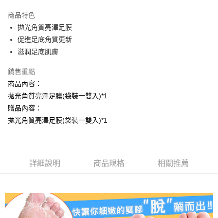
LINE Pay
商品特色
Apple Pay
拋光角質亮澤足膜
促進足底角質更新
街口支付
滋潤足底肌膚
悠遊付
銷售重點
AFTEE先享後付
商品內容：
相關說明
拋光角質亮澤足膜(袋裝一雙入)*1
【關於「AFTEE先享後付」】
贈品內容：
AFTEE先享後付是「在收到商品之後才付款」的支付方式。 讓您購物簡單
運送方式
便利好安心！
拋光角質亮澤足膜(袋裝一雙入)*1
１．簡單：不需註冊會員、不需綁卡、不需儲值。
全家取貨付款
２．便利：只要手機號碼，簡訊認證，即可結帳。
每筆NT$100，滿NT$799(含以上)免運費
３．安心：先確認商品／服務後，再付款。
7-11取貨付款
詳細說明
商品規格
相關推薦
【「AFTEE先享後付」結帳流程】
１．於結帳方式選擇「AFTEE先享後付」後，將跳轉至「AFTEE先享後付」
每筆NT$100，滿NT$799(含以上)免運費
結帳頁面，進行簡訊認證並確認金額後，即可完成結帳。
２．訂單成立數日內，您將收到繳費通知簡訊。
宅配
３．收到繳費通知簡訊後14天內，點擊此簡訊中的連結，可透過四大超商／
每筆NT$100，滿NT$1,000(含以上)免運費
ATM／網路銀行／等多元方式進行付款，方視為交易完成。
※ 請注意：結帳手續完成當下不需立刻繳費，但若您需要取消訂單，請聯絡