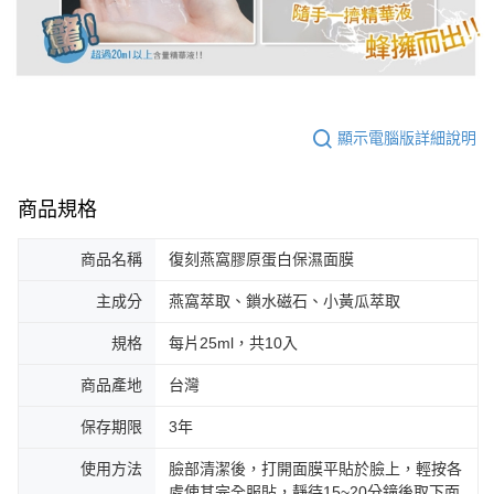
顯示電腦版詳細說明
商品規格
商品名稱
復刻燕窩膠原蛋白保濕面膜
主成分
燕窩萃取、鎖水磁石、小黃瓜萃取
規格
每片25ml，共10入
商品產地
台灣
保存期限
3年
使用方法
臉部清潔後，打開面膜平貼於臉上，輕按各
處使其完全服貼，靜待15~20分鐘後取下面