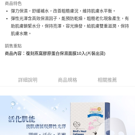
商品特色
Apple Pay
彈力保濕，舒緩補水，改善粗糙膚況，維持肌膚水平衡。
彈性光澤含高效保濕因子，能預防乾燥，粗糙老化現象產生，有
街口支付
助肌膚鎖緊水分，保持亮澤，容光煥發，給肌膚雙重滋潤，保持
悠遊付
肌膚水嫩。
銷售重點
運送方式
商品內容：復刻燕窩膠原蛋白保濕面膜10入(片裝出貨)
全家取貨付款
每筆NT$100，滿NT$799(含以上)免運費
付款後全家取貨
詳細說明
商品規格
相關推薦
每筆NT$100，滿NT$799(含以上)免運費
7-11取貨付款
每筆NT$100，滿NT$799(含以上)免運費
付款後7-11取貨
每筆NT$100，滿NT$799(含以上)免運費
宅配