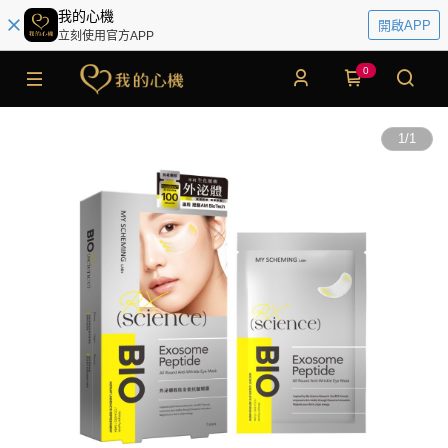
我的心機
開啟APP
立刻使用官方APP
0
1
/
1