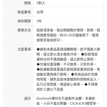
規格
5對入
商品產地
台灣
保存期限
3年
使用方法
臉部清潔後，取出眼膜敷於眼周、唇周，輕
輕按壓至服貼，約15-20分鐘後取下，輕柔
按摩至吸收即可。
注意事項
◆避免本產品直接接觸眼睛。如不慎進入眼
睛，請立即以清水徹底沖洗。 ◆如發現皮
膚有任何不適或敏感，請立即停止使用。
◆勿讓兒童接觸，不可進食，只供外用。
◆肌膚敏感者建議先做局部皮膚測試後，無
過敏反應再進行使用。 ◆本商品由於含植
物萃取，顏色及氣味會隨原料而稍有出入，
此乃正常現象，敬請安心使用。 ◆不得使
用於三歲以下孩童
成分
ExoGiov®專利生化脈衝外泌體、多重胜
肽、小分子蛋白聚醣、CICA-EXO積雪草、