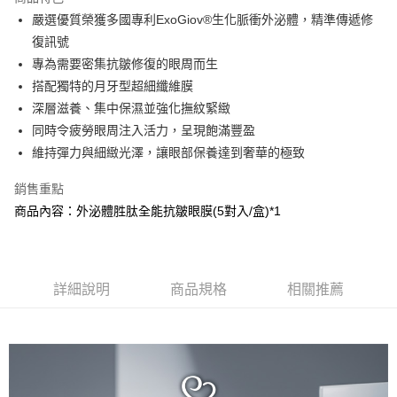
Apple Pay
嚴選優質榮獲多國專利ExoGiov®生化脈衝外泌體，精準傳遞修
復訊號
街口支付
專為需要密集抗皺修復的眼周而生
悠遊付
搭配獨特的月牙型超細纖維膜
深層滋養、集中保濕並強化撫紋緊緻
AFTEE先享後付
同時令疲勞眼周注入活力，呈現飽滿豐盈
相關說明
維持彈力與細緻光澤，讓眼部保養達到奢華的極致
【關於「AFTEE先享後付」】
AFTEE先享後付是「在收到商品之後才付款」的支付方式。 讓您購物簡單
運送方式
便利好安心！
銷售重點
１．簡單：不需註冊會員、不需綁卡、不需儲值。
全家取貨付款
商品內容：外泌體胜肽全能抗皺眼膜(5對入/盒)*1
２．便利：只要手機號碼，簡訊認證，即可結帳。
每筆NT$100，滿NT$799(含以上)免運費
３．安心：先確認商品／服務後，再付款。
付款後全家取貨
【「AFTEE先享後付」結帳流程】
１．於結帳方式選擇「AFTEE先享後付」後，將跳轉至「AFTEE先享後付」
每筆NT$100，滿NT$799(含以上)免運費
詳細說明
商品規格
相關推薦
結帳頁面，進行簡訊認證並確認金額後，即可完成結帳。
２．訂單成立數日內，您將收到繳費通知簡訊。
7-11取貨付款
３．收到繳費通知簡訊後14天內，點擊此簡訊中的連結，可透過四大超商／
每筆NT$100，滿NT$799(含以上)免運費
ATM／網路銀行／等多元方式進行付款，方視為交易完成。
※ 請注意：結帳手續完成當下不需立刻繳費，但若您需要取消訂單，請聯絡
付款後7-11取貨
購買商品的店家。未經商家同意取消之訂單仍視為有效，需透過AFTEE先享
後付繳納相關費用。