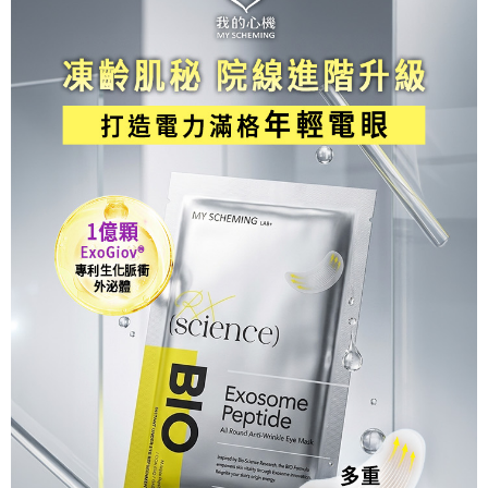
每筆NT$100，滿NT$799(含以上)免運費
※ 交易是否成功請以「AFTEE先享後付 」之結帳頁面顯示為準，若有關於
是否繳費成功／繳費後需取消欲退款等相關疑問，請聯繫「AFTEE先享後付
宅配
客戶支援中心」
https://netprotections.freshdesk.com/support/home
每筆NT$100，滿NT$1,000(含以上)免運費
【注意事項】
１．透過由恩沛科技股份有限公司提供之「AFTEE先享後付」服務完成之交
海外配送(普通)
查看運費
易，需依本服務之必要範圍內提供個人資料，並將交易相關給付款項請求債
權轉讓予恩沛科技股份有限公司。
２．關於個人資料處理事宜，請瀏覽以下網址：
https://aftee.tw/terms/#terms3
３．未成年的使用者請事先徵得法定代理人或監護人之同意方可使用
「AFTEE先享後付」，若未經同意申辦者引起之損失，本公司不負相關責
任。
４．使用「AFTEE先享後付」時，將依據個別帳號之用戶狀況，依本公司即
時審查核予不同之上限額度；若仍有額度不足之情形，本公司將視審查結果
請求用戶進行身份認證。
５．嚴禁一人註冊多個帳號或使用他人資訊註冊。若發現惡意使用之情形，
恩沛科技股份有限公司將有權停止該用戶之使用額度並採取法律行動。