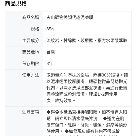
商品規格
商品名稱
火山礦物煥顏代謝泥凍膜
規格
35g
主要成分
流紋岩、甘醇酸、玻尿酸、複方水果酸萃取
商品產地
台灣
保存期限
3年
使用方法
取適量均勻塗抹於全臉，靜待30分鐘後，輔
以泥凍輕柔按摩肌膚，讓礦物微晶幫助拋光
代謝，以清水洗淨臉部泥凍後，再進行後續
保養流程或粉刺清潔，建議1~2週使用一
次，維持效果。
注意事項
◆避免本產品直接接觸眼睛。如不慎進入眼
睛，請立即以清水徹底沖洗。 ◆避免在肌
膚有傷口、紅腫、發炎、曬傷、濕疹等情形
時使用。 ◆如發現皮膚有任何不適或敏