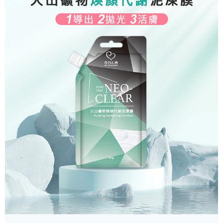
※ 交易是否成功請以「AFTEE先享後付 」之結帳頁面顯示為準，若有關於
是否繳費成功／繳費後需取消欲退款等相關疑問，請聯繫「AFTEE先享後付
宅配
客戶支援中心」
https://netprotections.freshdesk.com/support/home
每筆NT$100，滿NT$1,000(含以上)免運費
【注意事項】
１．透過由恩沛科技股份有限公司提供之「AFTEE先享後付」服務完成之交
海外配送(普通)
查看運費
易，需依本服務之必要範圍內提供個人資料，並將交易相關給付款項請求債
權轉讓予恩沛科技股份有限公司。
２．關於個人資料處理事宜，請瀏覽以下網址：
https://aftee.tw/terms/#terms3
３．未成年的使用者請事先徵得法定代理人或監護人之同意方可使用
「AFTEE先享後付」，若未經同意申辦者引起之損失，本公司不負相關責
任。
４．使用「AFTEE先享後付」時，將依據個別帳號之用戶狀況，依本公司即
時審查核予不同之上限額度；若仍有額度不足之情形，本公司將視審查結果
請求用戶進行身份認證。
５．嚴禁一人註冊多個帳號或使用他人資訊註冊。若發現惡意使用之情形，
恩沛科技股份有限公司將有權停止該用戶之使用額度並採取法律行動。