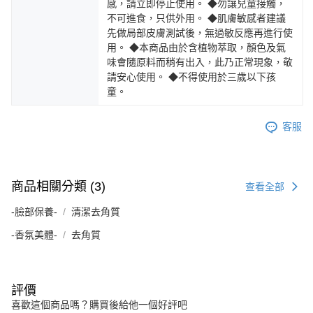
感，請立即停止使用。 ◆勿讓兒童接觸，
不可進食，只供外用。 ◆肌膚敏感者建議
先做局部皮膚測試後，無過敏反應再進行使
用。 ◆本商品由於含植物萃取，顏色及氣
味會隨原料而稍有出入，此乃正常現象，敬
請安心使用。 ◆不得使用於三歲以下孩
童。
客服
商品相關分類 (3)
查看全部
-臉部保養-
清潔去角質
-香氛美體-
去角質
評價
喜歡這個商品嗎？購買後給他一個好評吧