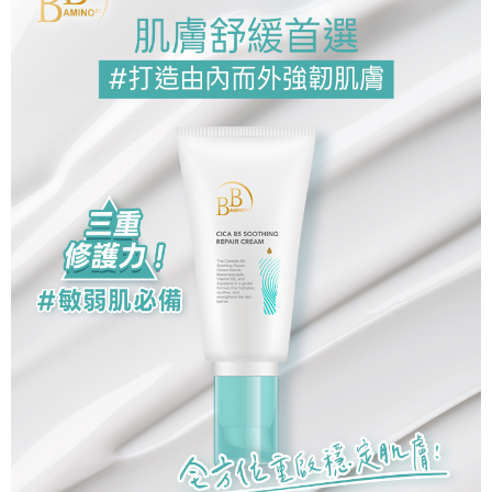
每筆NT$100，滿NT$799(含以上)免運費
※ 交易是否成功請以「AFTEE先享後付 」之結帳頁面顯示為準，若有關於
是否繳費成功／繳費後需取消欲退款等相關疑問，請聯繫「AFTEE先享後付
宅配
客戶支援中心」
https://netprotections.freshdesk.com/support/home
每筆NT$100，滿NT$1,000(含以上)免運費
【注意事項】
１．透過由恩沛科技股份有限公司提供之「AFTEE先享後付」服務完成之交
海外配送(普通)
查看運費
易，需依本服務之必要範圍內提供個人資料，並將交易相關給付款項請求債
權轉讓予恩沛科技股份有限公司。
２．關於個人資料處理事宜，請瀏覽以下網址：
https://aftee.tw/terms/#terms3
３．未成年的使用者請事先徵得法定代理人或監護人之同意方可使用
「AFTEE先享後付」，若未經同意申辦者引起之損失，本公司不負相關責
任。
４．使用「AFTEE先享後付」時，將依據個別帳號之用戶狀況，依本公司即
時審查核予不同之上限額度；若仍有額度不足之情形，本公司將視審查結果
請求用戶進行身份認證。
５．嚴禁一人註冊多個帳號或使用他人資訊註冊。若發現惡意使用之情形，
恩沛科技股份有限公司將有權停止該用戶之使用額度並採取法律行動。