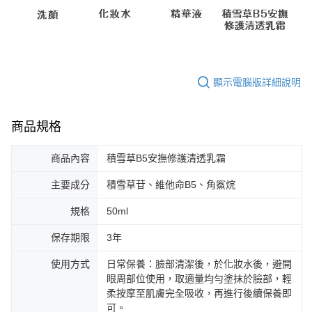
顯示電腦版詳細說明
商品規格
商品內容
積雪草B5安撫修護清透乳霜
主要成分
積雪草苷、維他命B5、角鯊烷
規格
50ml
保存期限
3年
使用方式
日常保養：臉部清潔後，於化妝水後，避開
眼周部位使用，取適量均勻塗抹於臉部，輕
柔按摩至肌膚完全吸收，再進行後續保養即
可。