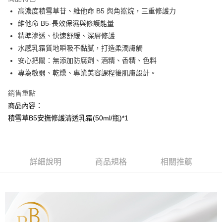
Apple Pay
高濃度積雪草苷、維他命 B5 與角鯊烷，三重修護力
維他命 B5-長效保濕與修護能量
街口支付
精準滲透、快速舒緩、深層修護
悠遊付
水感乳霜質地瞬吸不黏膩，打造柔潤膚觸
安心把關：無添加防腐劑、酒精、香精、色料
AFTEE先享後付
專為敏弱、乾燥、專業美容課程後肌膚設計。
相關說明
【關於「AFTEE先享後付」】
銷售重點
AFTEE先享後付是「在收到商品之後才付款」的支付方式。 讓您購物簡單
運送方式
便利好安心！
商品內容：
１．簡單：不需註冊會員、不需綁卡、不需儲值。
全家取貨付款
積雪草B5安撫修護清透乳霜(50ml/瓶)*1
２．便利：只要手機號碼，簡訊認證，即可結帳。
每筆NT$100，滿NT$799(含以上)免運費
３．安心：先確認商品／服務後，再付款。
付款後全家取貨
【「AFTEE先享後付」結帳流程】
１．於結帳方式選擇「AFTEE先享後付」後，將跳轉至「AFTEE先享後付」
每筆NT$100，滿NT$799(含以上)免運費
詳細說明
商品規格
相關推薦
結帳頁面，進行簡訊認證並確認金額後，即可完成結帳。
２．訂單成立數日內，您將收到繳費通知簡訊。
7-11取貨付款
３．收到繳費通知簡訊後14天內，點擊此簡訊中的連結，可透過四大超商／
每筆NT$100，滿NT$799(含以上)免運費
ATM／網路銀行／等多元方式進行付款，方視為交易完成。
※ 請注意：結帳手續完成當下不需立刻繳費，但若您需要取消訂單，請聯絡
付款後7-11取貨
購買商品的店家。未經商家同意取消之訂單仍視為有效，需透過AFTEE先享
後付繳納相關費用。