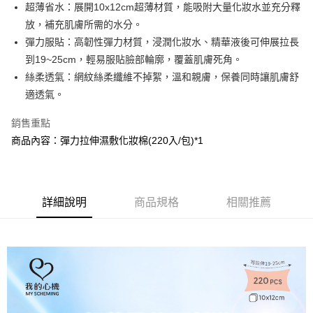
Apple Pay
超薄省水：展開10x12cm超薄材質，能吸附大量化妝水並充分釋
放，補充肌膚所需的水分。
街口支付
彈力服貼：高韌性彈力材質，浸潤化妝水、精華液後可伸展拉長
悠遊付
到19~25cm，輕易服貼臉部輪廓，覆蓋肌膚死角。
絲柔透氣：網紋絲柔纖維不掉絮，溫和親膚，保養同時讓肌膚舒
AFTEE先享後付
適透氣。
相關說明
【關於「AFTEE先享後付」】
銷售重點
AFTEE先享後付是「在收到商品之後才付款」的支付方式。 讓您購物簡單
運送方式
便利好安心！
商品內容：彈力拉伸濕敷化妝棉(220入/包)*1
１．簡單：不需註冊會員、不需綁卡、不需儲值。
全家取貨付款
２．便利：只要手機號碼，簡訊認證，即可結帳。
每筆NT$100，滿NT$799(含以上)免運費
３．安心：先確認商品／服務後，再付款。
付款後全家取貨
詳細說明
商品規格
相關推薦
【「AFTEE先享後付」結帳流程】
１．於結帳方式選擇「AFTEE先享後付」後，將跳轉至「AFTEE先享後付」
每筆NT$100，滿NT$799(含以上)免運費
結帳頁面，進行簡訊認證並確認金額後，即可完成結帳。
２．訂單成立數日內，您將收到繳費通知簡訊。
7-11取貨付款
３．收到繳費通知簡訊後14天內，點擊此簡訊中的連結，可透過四大超商／
每筆NT$100，滿NT$799(含以上)免運費
ATM／網路銀行／等多元方式進行付款，方視為交易完成。
※ 請注意：結帳手續完成當下不需立刻繳費，但若您需要取消訂單，請聯絡
付款後7-11取貨
購買商品的店家。未經商家同意取消之訂單仍視為有效，需透過AFTEE先享
後付繳納相關費用。
每筆NT$100，滿NT$799(含以上)免運費