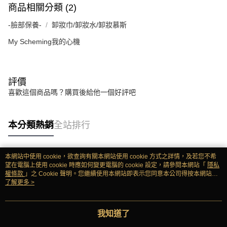
商品相關分類 (2)
-臉部保養-
卸妝巾/卸妝水/卸妝慕斯
My Scheming我的心機
評價
喜歡這個商品嗎？購買後給他一個好評吧
本分類熱銷
全站排行
本網站中使用 cookie，欲查詢有關本網站使用 cookie 方式之詳情，及若您不希
熱門標籤
望在電腦上使用 cookie 時應如何變更電腦的 cookie 設定，請參閱本網站「
隱私
權條款
」之 Cookie 聲明。您繼續使用本網站即表示您同意本公司得按本網站使
用條款之 Cookie 聲明使用 cookie。
了解更多 >
我知道了