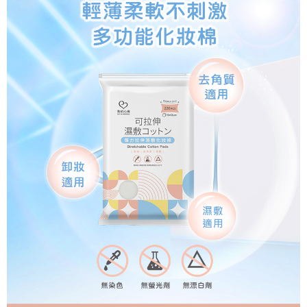
※ 交易是否成功請以「AFTEE先享後付 」之結帳頁面顯示為準，若有關於
是否繳費成功／繳費後需取消欲退款等相關疑問，請聯繫「AFTEE先享後付
宅配
客戶支援中心」
https://netprotections.freshdesk.com/support/home
每筆NT$100，滿NT$1,000(含以上)免運費
【注意事項】
１．透過由恩沛科技股份有限公司提供之「AFTEE先享後付」服務完成之交
海外配送(普通)
查看運費
易，需依本服務之必要範圍內提供個人資料，並將交易相關給付款項請求債
權轉讓予恩沛科技股份有限公司。
２．關於個人資料處理事宜，請瀏覽以下網址：
https://aftee.tw/terms/#terms3
３．未成年的使用者請事先徵得法定代理人或監護人之同意方可使用
「AFTEE先享後付」，若未經同意申辦者引起之損失，本公司不負相關責
任。
４．使用「AFTEE先享後付」時，將依據個別帳號之用戶狀況，依本公司即
時審查核予不同之上限額度；若仍有額度不足之情形，本公司將視審查結果
請求用戶進行身份認證。
５．嚴禁一人註冊多個帳號或使用他人資訊註冊。若發現惡意使用之情形，
恩沛科技股份有限公司將有權停止該用戶之使用額度並採取法律行動。