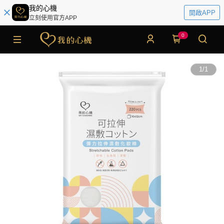
我的心機
開啟APP
立刻使用官方APP
0
1
/
1