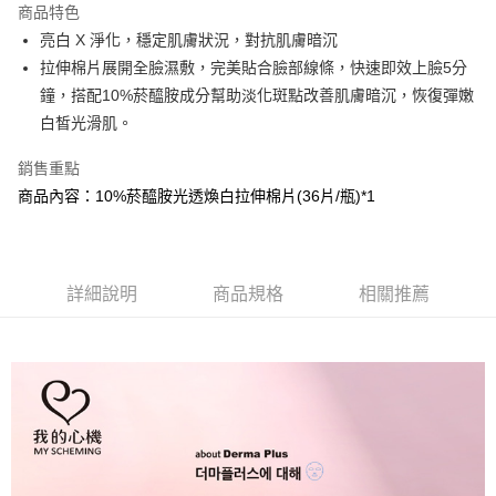
商品特色
Apple Pay
亮白 X 淨化，穩定肌膚狀況，對抗肌膚暗沉
拉伸棉片展開全臉濕敷，完美貼合臉部線條，快速即效上臉5分
街口支付
鐘，搭配10%菸醯胺成分幫助淡化斑點改善肌膚暗沉，恢復彈嫩
悠遊付
白皙光滑肌。
AFTEE先享後付
銷售重點
相關說明
商品內容：10%菸醯胺光透煥白拉伸棉片(36片/瓶)*1
【關於「AFTEE先享後付」】
AFTEE先享後付是「在收到商品之後才付款」的支付方式。 讓您購物簡單
運送方式
便利好安心！
１．簡單：不需註冊會員、不需綁卡、不需儲值。
全家取貨付款
２．便利：只要手機號碼，簡訊認證，即可結帳。
詳細說明
商品規格
相關推薦
每筆NT$100，滿NT$799(含以上)免運費
３．安心：先確認商品／服務後，再付款。
付款後全家取貨
【「AFTEE先享後付」結帳流程】
１．於結帳方式選擇「AFTEE先享後付」後，將跳轉至「AFTEE先享後付」
每筆NT$100，滿NT$799(含以上)免運費
結帳頁面，進行簡訊認證並確認金額後，即可完成結帳。
２．訂單成立數日內，您將收到繳費通知簡訊。
7-11取貨付款
３．收到繳費通知簡訊後14天內，點擊此簡訊中的連結，可透過四大超商／
每筆NT$100，滿NT$799(含以上)免運費
ATM／網路銀行／等多元方式進行付款，方視為交易完成。
※ 請注意：結帳手續完成當下不需立刻繳費，但若您需要取消訂單，請聯絡
付款後7-11取貨
購買商品的店家。未經商家同意取消之訂單仍視為有效，需透過AFTEE先享