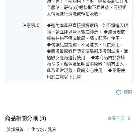
頭、鼻子、兩頰與下巴處，輕按各處使其完
全服貼，靜待5分鐘後取下棉片後，可視個
人情況進行清洗或輕拍吸收。
注意事項
◆避免本產品直接接觸眼睛。如不慎進入眼
睛，請立即以清水徹底沖洗。 ◆如發現皮
膚有任何不適或敏感，請立即停止使用。
◆勿讓兒童接觸，不可進食，只供外用。
◆肌膚敏感者建議先做局部皮膚測試後，無
過敏反應再進行使用。 ◆本商品由於含植
物萃取，顏色及氣味會隨原料而稍有出入，
此乃正常現象，敬請安心使用。 ◆不得使
用於三歲以下兒童
客服
商品相關分類 (4)
查看全部
-臉部保養-
化妝水 / 乳液