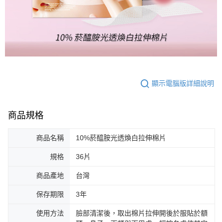
顯示電腦版詳細說明
商品規格
商品名稱
10%菸醯胺光透煥白拉伸棉片
規格
36片
商品產地
台灣
保存期限
3年
使用方法
臉部清潔後，取出棉片拉伸開後於服貼於額