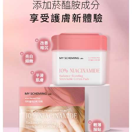
後付繳納相關費用。
每筆NT$100，滿NT$799(含以上)免運費
※ 交易是否成功請以「AFTEE先享後付 」之結帳頁面顯示為準，若有關於
是否繳費成功／繳費後需取消欲退款等相關疑問，請聯繫「AFTEE先享後付
宅配
客戶支援中心」
https://netprotections.freshdesk.com/support/home
每筆NT$100，滿NT$1,000(含以上)免運費
【注意事項】
１．透過由恩沛科技股份有限公司提供之「AFTEE先享後付」服務完成之交
海外配送(普通)
查看運費
易，需依本服務之必要範圍內提供個人資料，並將交易相關給付款項請求債
權轉讓予恩沛科技股份有限公司。
２．關於個人資料處理事宜，請瀏覽以下網址：
https://aftee.tw/terms/#terms3
３．未成年的使用者請事先徵得法定代理人或監護人之同意方可使用
「AFTEE先享後付」，若未經同意申辦者引起之損失，本公司不負相關責
任。
４．使用「AFTEE先享後付」時，將依據個別帳號之用戶狀況，依本公司即
時審查核予不同之上限額度；若仍有額度不足之情形，本公司將視審查結果
請求用戶進行身份認證。
５．嚴禁一人註冊多個帳號或使用他人資訊註冊。若發現惡意使用之情形，
恩沛科技股份有限公司將有權停止該用戶之使用額度並採取法律行動。