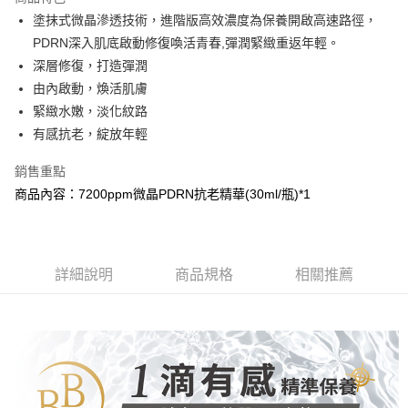
Apple Pay
塗抹式微晶滲透技術，進階版高效濃度為保養開啟高速路徑，
PDRN深入肌底啟動修復喚活青春,彈潤緊緻重返年輕。
街口支付
深層修復，打造彈潤
悠遊付
由內啟動，煥活肌膚
緊緻水嫩，淡化紋路
AFTEE先享後付
有感抗老，綻放年輕
相關說明
【關於「AFTEE先享後付」】
銷售重點
AFTEE先享後付是「在收到商品之後才付款」的支付方式。 讓您購物簡單
運送方式
便利好安心！
商品內容：7200ppm微晶PDRN抗老精華(30ml/瓶)*1
１．簡單：不需註冊會員、不需綁卡、不需儲值。
全家取貨付款
２．便利：只要手機號碼，簡訊認證，即可結帳。
每筆NT$100，滿NT$799(含以上)免運費
３．安心：先確認商品／服務後，再付款。
付款後全家取貨
詳細說明
商品規格
相關推薦
【「AFTEE先享後付」結帳流程】
１．於結帳方式選擇「AFTEE先享後付」後，將跳轉至「AFTEE先享後付」
每筆NT$100，滿NT$799(含以上)免運費
結帳頁面，進行簡訊認證並確認金額後，即可完成結帳。
２．訂單成立數日內，您將收到繳費通知簡訊。
7-11取貨付款
３．收到繳費通知簡訊後14天內，點擊此簡訊中的連結，可透過四大超商／
每筆NT$100，滿NT$799(含以上)免運費
ATM／網路銀行／等多元方式進行付款，方視為交易完成。
※ 請注意：結帳手續完成當下不需立刻繳費，但若您需要取消訂單，請聯絡
付款後7-11取貨
購買商品的店家。未經商家同意取消之訂單仍視為有效，需透過AFTEE先享
後付繳納相關費用。