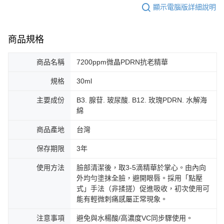
顯示電腦版詳細說明
商品規格
商品名稱
7200ppm微晶PDRN抗老精華
規格
30ml
主要成份
B3. 腺苷. 玻尿酸. B12. 玫瑰PDRN. 水解海
綿
商品產地
台灣
保存期限
3年
使用方法
臉部清潔後，取3-5滴精華於掌心。由內向
外均勻塗抹全臉，避開眼唇。採用「點壓
式」手法（非揉搓）促進吸收，初次使用可
能有輕微刺痛感屬正常現象。
注意事項
避免與水楊酸/高濃度VC同步驟使用。