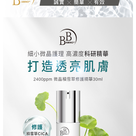
每筆NT$100，滿NT$799(含以上)免運費
※ 交易是否成功請以「AFTEE先享後付 」之結帳頁面顯示為準，若有關於
是否繳費成功／繳費後需取消欲退款等相關疑問，請聯繫「AFTEE先享後付
宅配
客戶支援中心」
https://netprotections.freshdesk.com/support/home
每筆NT$100，滿NT$1,000(含以上)免運費
【注意事項】
１．透過由恩沛科技股份有限公司提供之「AFTEE先享後付」服務完成之交
海外配送(普通)
查看運費
易，需依本服務之必要範圍內提供個人資料，並將交易相關給付款項請求債
權轉讓予恩沛科技股份有限公司。
２．關於個人資料處理事宜，請瀏覽以下網址：
https://aftee.tw/terms/#terms3
３．未成年的使用者請事先徵得法定代理人或監護人之同意方可使用
「AFTEE先享後付」，若未經同意申辦者引起之損失，本公司不負相關責
任。
４．使用「AFTEE先享後付」時，將依據個別帳號之用戶狀況，依本公司即
時審查核予不同之上限額度；若仍有額度不足之情形，本公司將視審查結果
請求用戶進行身份認證。
５．嚴禁一人註冊多個帳號或使用他人資訊註冊。若發現惡意使用之情形，
恩沛科技股份有限公司將有權停止該用戶之使用額度並採取法律行動。