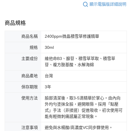
顯示電腦版詳細說明
商品規格
商品名稱
2400ppm微晶積雪草修護精華
規格
30ml
主要成份
維他命B3、腺苷、積雪草萃取、積雪草
苷、複方胺基酸、水解海綿
商品產地
台灣
保存期限
3年
使用方法
臉部清潔後，取3-5滴精華於掌心。由內向
外均勻塗抹全臉，避開眼唇。採用「點壓
式」手法（非揉搓）促進吸收，初次使用可
能有輕微刺痛感屬正常現象。
注意事項
避免與水楊酸/高濃度VC同步驟使用。