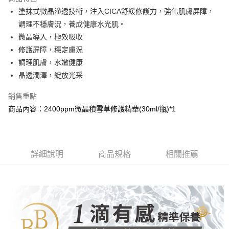
Apple Pay
塗抹式微晶滲透技術，注入CICA舒緩修護力，強化肌膚屏障，
調理不穩膚況，養成健康水光肌。
街口支付
微晶導入，極效吸收
悠遊付
修護屏障，穩定膚況
調理肌膚，水嫩健康
AFTEE先享後付
晶透潤澤，綻放光采
相關說明
【關於「AFTEE先享後付」】
銷售重點
AFTEE先享後付是「在收到商品之後才付款」的支付方式。 讓您購物簡單
運送方式
便利好安心！
商品內容：2400ppm微晶積雪草修護精華(30ml/瓶)*1
１．簡單：不需註冊會員、不需綁卡、不需儲值。
全家取貨付款
２．便利：只要手機號碼，簡訊認證，即可結帳。
每筆NT$100，滿NT$799(含以上)免運費
３．安心：先確認商品／服務後，再付款。
付款後全家取貨
詳細說明
商品規格
相關推薦
【「AFTEE先享後付」結帳流程】
１．於結帳方式選擇「AFTEE先享後付」後，將跳轉至「AFTEE先享後付」
每筆NT$100，滿NT$799(含以上)免運費
結帳頁面，進行簡訊認證並確認金額後，即可完成結帳。
２．訂單成立數日內，您將收到繳費通知簡訊。
7-11取貨付款
３．收到繳費通知簡訊後14天內，點擊此簡訊中的連結，可透過四大超商／
每筆NT$100，滿NT$799(含以上)免運費
ATM／網路銀行／等多元方式進行付款，方視為交易完成。
※ 請注意：結帳手續完成當下不需立刻繳費，但若您需要取消訂單，請聯絡
付款後7-11取貨
購買商品的店家。未經商家同意取消之訂單仍視為有效，需透過AFTEE先享
後付繳納相關費用。