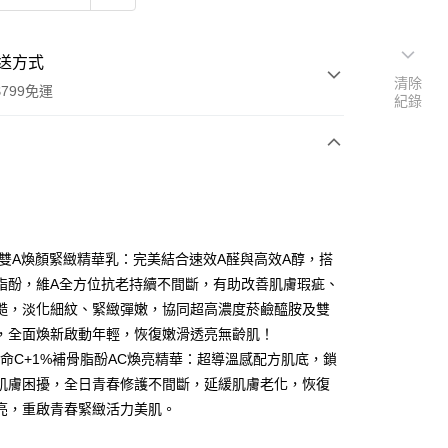
送方式
清除
799免運
紀錄
次付款
付款
%超雙A煥顏緊緻精華乳：完美結合速效A醛與高效A醇，搭
脂酚，維A全方位抗老持續不間斷，有助改善肌膚瑕疵、
糙，淡化細紋、緊緻彈嫩，協同超高濃度菸鹼醯胺及雙
，全面煥新啟動年輕，恢復嫩滑透亮無齡肌！
他命C+1%補骨脂酚AC煥亮精華：超導溫感配方肌底，鎖
肌膚困擾，全日青春修護不間斷，延緩肌膚老化，恢復
享後付
亮，重啟青春緊緻活力美肌。
FTEE先享後付」】