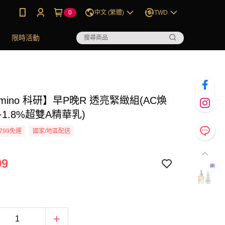
0
中文 (繁體)
TWD
限時活動
Amino 科研】早P晚R 透亮緊緻組(AC煥
1.8%超雙A精華乳)
799免運
國家/地區配送
99