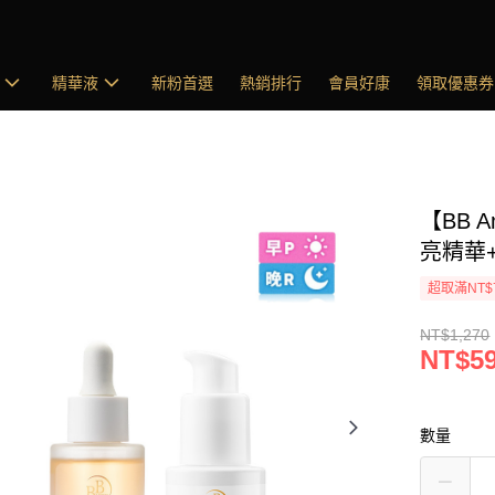
精華液
新粉首選
熱銷排行
會員好康
領取優惠券
【BB 
亮精華+
超取滿NT$
NT$1,270
NT$5
數量