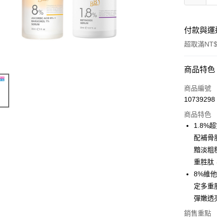
付款與運
超取滿NT$
付款方式
商品特色
信用卡一
商品編號
10739298
超商取貨
商品特色
LINE Pay
1.8
配補骨
Apple Pay
黯淡粗
街口支付
重胜肽
8%維
悠遊付
定多重
AFTEE先
彈嫩透
相關說明
銷售重點
【關於「A