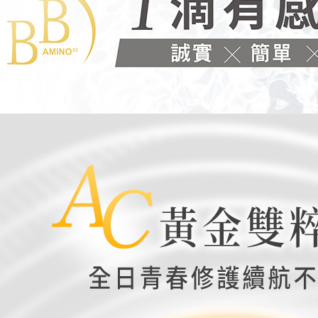
３．未成
「AFTE
任。
４．使用「
即時審查
結果請求
５．嚴禁
形，恩沛
動。