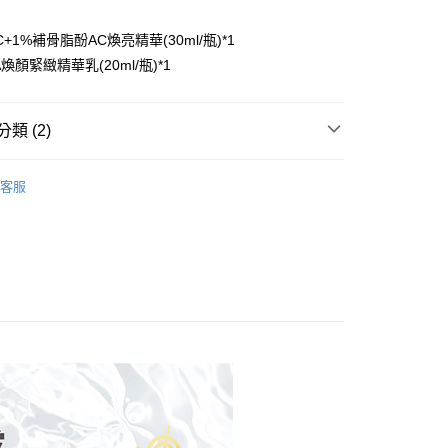
：
先享後付是「在收到商品之後才付款」的支付方式。 讓您購物簡單
心！
+1%補骨脂酚AC煥亮精華(30ml/瓶)*1
：不需註冊會員、不需綁卡、不需儲值。
A煥顏緊緻精華乳(20ml/瓶)*1
：只要手機號碼，簡訊認證，即可結帳。
付款
：先確認商品／服務後，再付款。
00，滿NT$799(含以上)免運費
EE先享後付」結帳流程】
類 (2)
家取貨
方式選擇「AFTEE先享後付」後，將跳轉至「AFTEE先享後
頁面，進行簡訊認證並確認金額後，即可完成結帳。
00，滿NT$799(含以上)免運費
式 | 日夜護膚新潮流
成立數日內，您將收到繳費通知簡訊。
客服
費通知簡訊後14天內，點擊此簡訊中的連結，可透過四大超商
no國民精華液
付款
網路銀行／等多元方式進行付款，方視為交易完成。
00，滿NT$799(含以上)免運費
：結帳手續完成當下不需立刻繳費，但若您需要取消訂單，請聯
的店家。未經商家同意取消之訂單仍視為有效，需透過AFTEE
繳納相關費用。
1取貨
否成功請以「AFTEE先享後付 」之結帳頁面顯示為準，若有關於
00，滿NT$799(含以上)免運費
功／繳費後需取消欲退款等相關疑問，請聯繫「AFTEE先享後
援中心」
https://netprotections.freshdesk.com/support/home
項】
00，滿NT$1,000(含以上)免運費
恩沛科技股份有限公司提供之「AFTEE先享後付」服務完成之
依本服務之必要範圍內提供個人資料，並將交易相關給付款項請
普通)
查看運費
讓予恩沛科技股份有限公司。
個人資料處理事宜，請瀏覽以下網址：
ee.tw/terms/#terms3