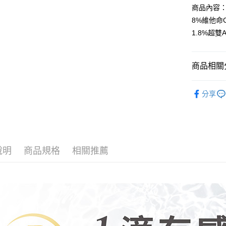
商品內容
AFTEE
便利好安
運送方式
8%維他命C
１．簡單
1.8%超雙
２．便利
全家取貨
３．安心
每筆NT$1
【「AFT
商品相關分
付款後全
１．於結帳
付」結帳
每筆NT$1
1+1保養公
２．訂單
分享
３．收到繳
BB Ami
7-11取貨
／ATM／
每筆NT$1
※ 請注意
絡購買商品
先享後付
付款後7-1
※ 交易是
每筆NT$1
說明
商品規格
相關推薦
是否繳費成
付客戶支
宅配
【注意事
每筆NT$1
１．透過由
交易，需
海外配送(
求債權轉
２．關於
https://aft