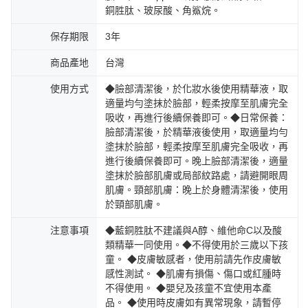
銅胜肽、玻尿酸、角鯊烷。
保存期限
3年
商品產地
台灣
使用方式
◆臉部清潔後，於化妝水後使用精華液，取
適量均勻塗抹於臉部，輕柔按摩至肌膚完全
吸收，再進行後續保養即可。◆日常保養：
臉部清潔後，於精華液後使用，取適量均勻
塗抹於臉部，輕柔按摩至肌膚完全吸收，再
進行後續保養即可。晚上臉部清潔後，適量
塗抹於臉部肌膚或局部紋路處，請避開眼周
肌膚。頸部肌膚：晚上於身體清潔後，使用
於頸部肌膚。
注意事項
◆藍銅胜肽不建議與A醇、維他命C以及酸
類精華一同使用。◆不得使用於三歲以下孩
童。 ◆皮膚敏感者，使用前請先作皮膚敏
感性測試。 ◆肌膚有損傷、傷口或紅腫時
不得使用。 ◆嬰兒及孩童不宜使用本產
品。 ◆使用時皮膚如有異常現象，請暫停