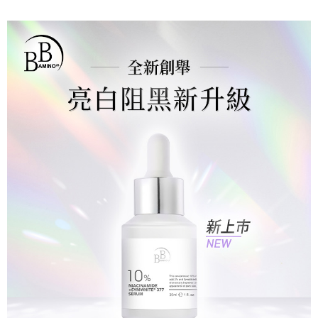
後付繳納相關費用。
每筆NT$100，滿NT$799(含以上)免運費
※ 交易是否成功請以「AFTEE先享後付 」之結帳頁面顯示為準，若有關於
是否繳費成功／繳費後需取消欲退款等相關疑問，請聯繫「AFTEE先享後付
宅配
客戶支援中心」
https://netprotections.freshdesk.com/support/home
每筆NT$100，滿NT$1,000(含以上)免運費
【注意事項】
１．透過由恩沛科技股份有限公司提供之「AFTEE先享後付」服務完成之交
海外配送(普通)
查看運費
易，需依本服務之必要範圍內提供個人資料，並將交易相關給付款項請求債
權轉讓予恩沛科技股份有限公司。
２．關於個人資料處理事宜，請瀏覽以下網址：
https://aftee.tw/terms/#terms3
３．未成年的使用者請事先徵得法定代理人或監護人之同意方可使用
「AFTEE先享後付」，若未經同意申辦者引起之損失，本公司不負相關責
任。
４．使用「AFTEE先享後付」時，將依據個別帳號之用戶狀況，依本公司即
時審查核予不同之上限額度；若仍有額度不足之情形，本公司將視審查結果
請求用戶進行身份認證。
５．嚴禁一人註冊多個帳號或使用他人資訊註冊。若發現惡意使用之情形，
恩沛科技股份有限公司將有權停止該用戶之使用額度並採取法律行動。