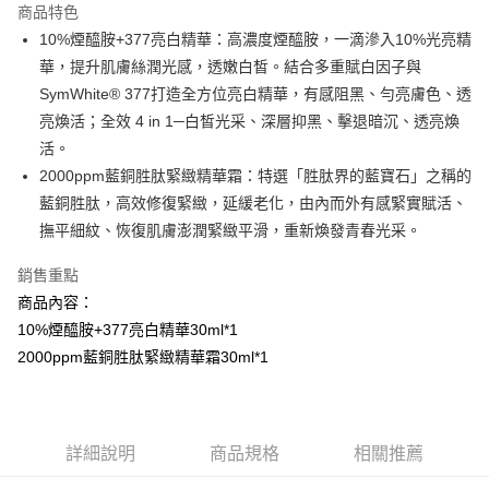
商品特色
Apple Pay
10%煙醯胺+377亮白精華：高濃度煙醯胺，一滴滲入10%光亮精
華，提升肌膚絲潤光感，透嫩白皙。結合多重賦白因子與
街口支付
SymWhite® 377打造全方位亮白精華，有感阻黑、勻亮膚色、透
悠遊付
亮煥活；全效 4 in 1─白皙光采、深層抑黑、擊退暗沉、透亮煥
活。
AFTEE先享後付
2000ppm藍銅胜肽緊緻精華霜：特選「胜肽界的藍寶石」之稱的
相關說明
藍銅胜肽，高效修復緊緻，延緩老化，由內而外有感緊實賦活、
【關於「AFTEE先享後付」】
AFTEE先享後付是「在收到商品之後才付款」的支付方式。 讓您購物簡單
撫平細紋、恢復肌膚澎潤緊緻平滑，重新煥發青春光采。
運送方式
便利好安心！
１．簡單：不需註冊會員、不需綁卡、不需儲值。
全家取貨付款
銷售重點
２．便利：只要手機號碼，簡訊認證，即可結帳。
每筆NT$100，滿NT$799(含以上)免運費
商品內容：
３．安心：先確認商品／服務後，再付款。
10%煙醯胺+377亮白精華30ml*1
付款後全家取貨
【「AFTEE先享後付」結帳流程】
2000ppm藍銅胜肽緊緻精華霜30ml*1
１．於結帳方式選擇「AFTEE先享後付」後，將跳轉至「AFTEE先享後付」
每筆NT$100，滿NT$799(含以上)免運費
結帳頁面，進行簡訊認證並確認金額後，即可完成結帳。
２．訂單成立數日內，您將收到繳費通知簡訊。
7-11取貨付款
３．收到繳費通知簡訊後14天內，點擊此簡訊中的連結，可透過四大超商／
每筆NT$100，滿NT$799(含以上)免運費
ATM／網路銀行／等多元方式進行付款，方視為交易完成。
詳細說明
商品規格
相關推薦
※ 請注意：結帳手續完成當下不需立刻繳費，但若您需要取消訂單，請聯絡
付款後7-11取貨
購買商品的店家。未經商家同意取消之訂單仍視為有效，需透過AFTEE先享