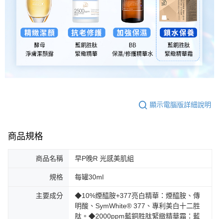
顯示電腦版詳細說明
商品規格
商品名稱
早P晚R 光感美肌組
規格
每罐30ml
主要成分
◆10%煙醯胺+377亮白精華：煙醯胺、傳
明酸、SymWhite® 377、專利美白十二胜
肽。◆2000ppm藍銅胜肽緊緻精華霜：藍