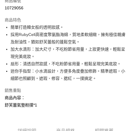
商品編號
超商取貨付款
10729056
LINE Pay
商品特色
Apple Pay
簡單打造韓女般的透明妝感。
採用RubyCell高密度聚氨酯海綿，質地柔軟細緻，擁有極佳親膚
街口支付
及耐油性，猶如舒芙蕾般的蓬鬆空氣。
悠遊付
加大水滴形：加大尺寸，不吃粉節省用量，上妝更快速，輕鬆呈
現完美底妝。
AFTEE先享後付
扇形：清透自然妝感，不吃粉節省用量，輕鬆呈現完美底妝。
相關說明
迷你手指型：小水滴設計，方便多角度疊加修飾。精準遮瑕，小
【關於「AFTEE先享後付」】
AFTEE先享後付是「在收到商品之後才付款」的支付方式。 讓您購物簡單
細節也照顧到。遮瑕、修容、腮紅，一撲搞定。
運送方式
便利好安心！
１．簡單：不需註冊會員、不需綁卡、不需儲值。
全家取貨付款
銷售重點
２．便利：只要手機號碼，簡訊認證，即可結帳。
每筆NT$100，滿NT$799(含以上)免運費
商品內容：
３．安心：先確認商品／服務後，再付款。
舒芙蕾氣墊粉撲*1
7-11取貨付款
【「AFTEE先享後付」結帳流程】
１．於結帳方式選擇「AFTEE先享後付」後，將跳轉至「AFTEE先享後付」
每筆NT$100，滿NT$799(含以上)免運費
結帳頁面，進行簡訊認證並確認金額後，即可完成結帳。
２．訂單成立數日內，您將收到繳費通知簡訊。
宅配
３．收到繳費通知簡訊後14天內，點擊此簡訊中的連結，可透過四大超商／
詳細說明
商品規格
相關推薦