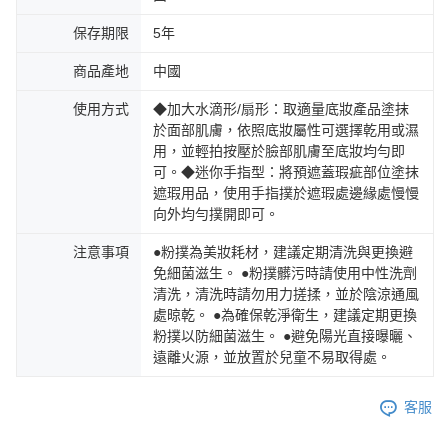
保存期限
5年
商品產地
中國
使用方式
◆加大水滴形/扇形：取適量底妝產品塗抹
於面部肌膚，依照底妝屬性可選擇乾用或濕
用，並輕拍按壓於臉部肌膚至底妝均勻即
可。◆迷你手指型：將預遮蓋瑕疵部位塗抹
遮瑕用品，使用手指撲於遮瑕處邊緣處慢慢
向外均勻撲開即可。
注意事項
●粉撲為美妝耗材，建議定期清洗與更換避
免細菌滋生。 ●粉撲髒污時請使用中性洗劑
清洗，清洗時請勿用力搓揉，並於陰涼通風
處晾乾。 ●為確保乾淨衛生，建議定期更換
粉撲以防細菌滋生。 ●避免陽光直接曝曬、
遠離火源，並放置於兒童不易取得處。
客服