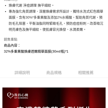
Apple Pay
煥膚代謝 淨痘調理 撫平細紋。
專為強化角質調理、深層煥膚需求所設計，獨特水洗式紅色精華
街口支付
面膜，含有30%*多重果酸及添加2%水楊酸，幫助角質代謝，預
悠遊付
防毛孔阻塞，平衡油脂同時緊緻毛孔，預防痘痘粉刺，改善暗沉
明亮膚色及撫平細紋，使肌膚容光煥發、水潤柔嫩。
AFTEE先享後付
相關說明
銷售重點
【關於「AFTEE先享後付」】
商品內容：
AFTEE先享後付是「在收到商品之後才付款」的支付方式。 讓您購物簡單
運送方式
便利好安心！
32%多重果酸煥膚透嫩精華面膜(30ml/瓶)*1
１．簡單：不需註冊會員、不需綁卡、不需儲值。
全家取貨付款
２．便利：只要手機號碼，簡訊認證，即可結帳。
每筆NT$100，滿NT$799(含以上)免運費
３．安心：先確認商品／服務後，再付款。
7-11取貨付款
詳細說明
商品規格
相關推薦
【「AFTEE先享後付」結帳流程】
１．於結帳方式選擇「AFTEE先享後付」後，將跳轉至「AFTEE先享後付」
每筆NT$100，滿NT$799(含以上)免運費
結帳頁面，進行簡訊認證並確認金額後，即可完成結帳。
２．訂單成立數日內，您將收到繳費通知簡訊。
宅配
３．收到繳費通知簡訊後14天內，點擊此簡訊中的連結，可透過四大超商／
每筆NT$100，滿NT$1,000(含以上)免運費
ATM／網路銀行／等多元方式進行付款，方視為交易完成。
※ 請注意：結帳手續完成當下不需立刻繳費，但若您需要取消訂單，請聯絡
海外配送(普通)
查看運費
購買商品的店家。未經商家同意取消之訂單仍視為有效，需透過AFTEE先享
後付繳納相關費用。