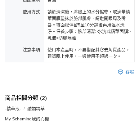
商品產地
台灣
使用方式
請於清潔後，將臉上的水分擦乾，取適量精
華面膜塗抹於臉部肌膚，請避開眼周及嘴
唇。待面膜停留5至10分鐘後再用溫水洗
淨。保養步驟：臉部清潔>水洗式精華面膜>
乳液>防曬隔離
注意事項
使用本產品時，不要搭配其它去角質產品，
建議晚上使用，一週使用不超過一次。
客服
商品相關分類 (2)
-精華液-
酸類精華
My Scheming我的心機