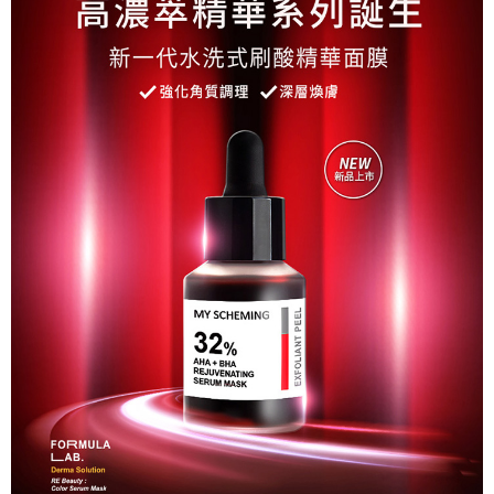
※ 交易是否成功請以「AFTEE先享後付 」之結帳頁面顯示為準，若有關於
是否繳費成功／繳費後需取消欲退款等相關疑問，請聯繫「AFTEE先享後付
客戶支援中心」
https://netprotections.freshdesk.com/support/home
【注意事項】
１．透過由恩沛科技股份有限公司提供之「AFTEE先享後付」服務完成之交
易，需依本服務之必要範圍內提供個人資料，並將交易相關給付款項請求債
權轉讓予恩沛科技股份有限公司。
２．關於個人資料處理事宜，請瀏覽以下網址：
https://aftee.tw/terms/#terms3
３．未成年的使用者請事先徵得法定代理人或監護人之同意方可使用
「AFTEE先享後付」，若未經同意申辦者引起之損失，本公司不負相關責
任。
４．使用「AFTEE先享後付」時，將依據個別帳號之用戶狀況，依本公司即
時審查核予不同之上限額度；若仍有額度不足之情形，本公司將視審查結果
請求用戶進行身份認證。
５．嚴禁一人註冊多個帳號或使用他人資訊註冊。若發現惡意使用之情形，
恩沛科技股份有限公司將有權停止該用戶之使用額度並採取法律行動。