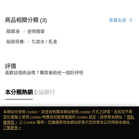
商品相關分類 (3)
查看全部
-精華液-
逆時精華
-臉部保養-
化妝水 / 乳液
評價
喜歡這個商品嗎？購買後給他一個好評吧
本分類熱銷
全站排行
本網站中使用 cookie，欲查詢有關本網站使用 cookie 方式之詳情，及若您不希
熱門標籤
望在電腦上使用 cookie 時應如何變更電腦的 cookie 設定，請參閱本網站「
隱私
權條款
」之 Cookie 聲明。您繼續使用本網站即表示您同意本公司得按本網站使
用條款之 Cookie 聲明使用 cookie。
了解更多 >