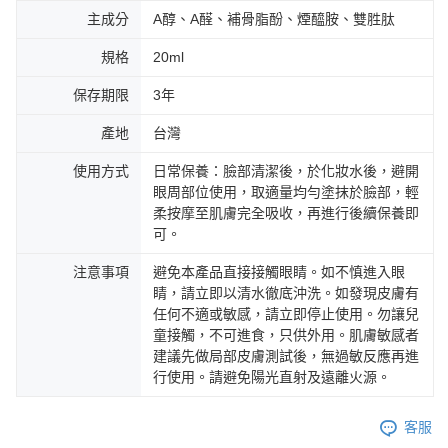
主成分
A醇、A醛、補骨脂酚、煙醯胺、雙胜肽
規格
20ml
保存期限
3年
產地
台灣
使用方式
日常保養：臉部清潔後，於化妝水後，避開
眼周部位使用，取適量均勻塗抹於臉部，輕
柔按摩至肌膚完全吸收，再進行後續保養即
可。
注意事項
避免本產品直接接觸眼睛。如不慎進入眼
睛，請立即以清水徹底沖洗。如發現皮膚有
任何不適或敏感，請立即停止使用。勿讓兒
童接觸，不可進食，只供外用。肌膚敏感者
建議先做局部皮膚測試後，無過敏反應再進
行使用。請避免陽光直射及遠離火源。
客服