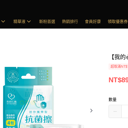
精華液
新粉首選
熱銷排行
會員好康
領取優惠券
【我的
超取滿NT$
NT$8
數量