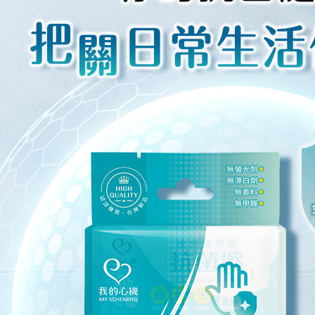
任。
４．使用「
即時審查
結果請求
５．嚴禁
形，恩沛
動。