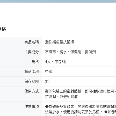
規格
商品名稱
迷你攜帶型抗菌擦
主要成分
不織布、純水、保濕劑、抑菌劑
規格
4入，每包8抽
商品產地
中國
保存期限
3年
使用方式
撕開包裝上的密封貼紙，即可抽取濕巾使用
持濕潤，並避免漏液。
注意事項
◆為確保品質效果，開封後請將膠條貼紙黏
法溶於水，使用後請勿丟棄於馬桶。 ◆如發