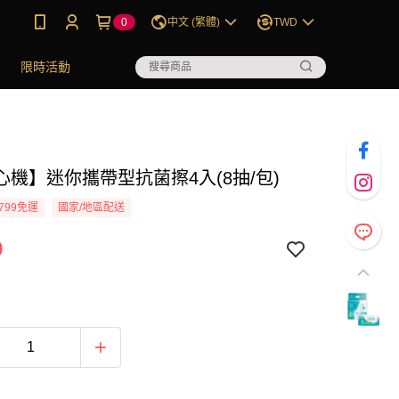
0
中文 (繁體)
TWD
限時活動
心機】迷你攜帶型抗菌擦4入(8抽/包)
799免運
國家/地區配送
9