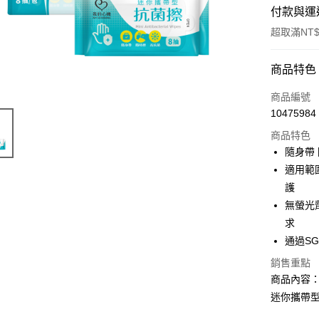
付款與運
超取滿NT$
付款方式
商品特色
信用卡一
商品編號
10475984
超商取貨
商品特色
LINE Pay
隨身帶
適用範
Apple Pay
護
街口支付
無螢光
求
悠遊付
通過S
AFTEE先
銷售重點
相關說明
商品內容
【關於「A
迷你攜帶型抗
AFTEE
便利好安
運送方式