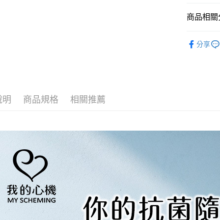
１．簡單
２．便利
全家取貨
商品相關分
３．安心
每筆NT$1
-防疫清潔-
【「AFT
分享
7-11取貨
１．於結帳
My Sche
付」結帳
每筆NT$1
２．訂單
３．收到繳
宅配
／ATM／
每筆NT$1
※ 請注意
說明
商品規格
相關推薦
絡購買商品
先享後付
海外配送(
※ 交易是
是否繳費成
付客戶支
【注意事
１．透過由
交易，需
求債權轉
２．關於
https://aft
３．未成
「AFTE