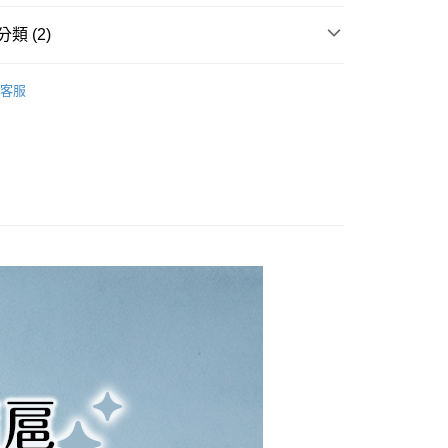
：不需註冊會員、不需綁卡、不需儲值。
：只要手機號碼，簡訊認證，即可結帳。
付款
類 (2)
：先確認商品／服務後，再付款。
00，滿NT$799(含以上)免運費
EE先享後付」結帳流程】
客服
付款
方式選擇「AFTEE先享後付」後，將跳轉至「AFTEE先享後
ming我的心機
頁面，進行簡訊認證並確認金額後，即可完成結帳。
00，滿NT$799(含以上)免運費
成立數日內，您將收到繳費通知簡訊。
費通知簡訊後14天內，點擊此簡訊中的連結，可透過四大超商
網路銀行／等多元方式進行付款，方視為交易完成。
00，滿NT$1,000(含以上)免運費
：結帳手續完成當下不需立刻繳費，但若您需要取消訂單，請聯
的店家。未經商家同意取消之訂單仍視為有效，需透過AFTEE
繳納相關費用。
普通)
查看運費
否成功請以「AFTEE先享後付 」之結帳頁面顯示為準，若有關於
功／繳費後需取消欲退款等相關疑問，請聯繫「AFTEE先享後
援中心」
https://netprotections.freshdesk.com/support/home
項】
恩沛科技股份有限公司提供之「AFTEE先享後付」服務完成之
依本服務之必要範圍內提供個人資料，並將交易相關給付款項請
讓予恩沛科技股份有限公司。
個人資料處理事宜，請瀏覽以下網址：
ee.tw/terms/#terms3
年的使用者請事先徵得法定代理人或監護人之同意方可使用
E先享後付」，若未經同意申辦者引起之損失，本公司不負相關責