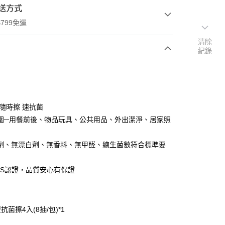
送方式
799免運
清除
紀錄
次付款
付款
 隨時擦 速抗菌
圍─用餐前後、物品玩具、公共用品、外出潔淨、居家照
劑、無漂白劑、無香料、無甲醛、總生菌數符合標準要
GS認證，品質安心有保證
享後付
：
FTEE先享後付」】
菌擦4入(8抽/包)*1
先享後付是「在收到商品之後才付款」的支付方式。 讓您購物簡單
心！