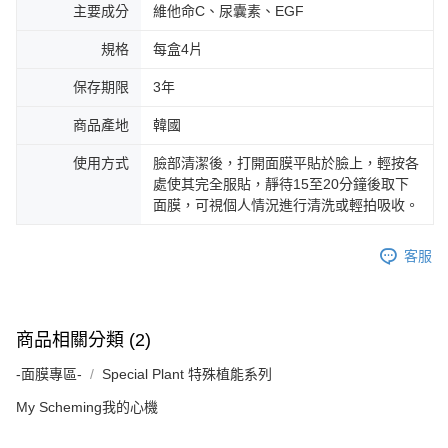
主要成分
維他命C、尿囊素、EGF
規格
每盒4片
保存期限
3年
商品產地
韓國
使用方式
臉部清潔後，打開面膜平貼於臉上，輕按各
處使其完全服貼，靜待15至20分鐘後取下
面膜，可視個人情況進行清洗或輕拍吸收。
客服
商品相關分類 (2)
-面膜專區-
Special Plant 特殊植能系列
My Scheming我的心機