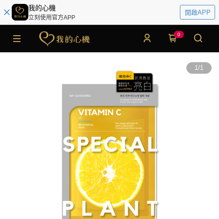
我的心機
開啟APP
立刻使用官方APP
0
1
/
1