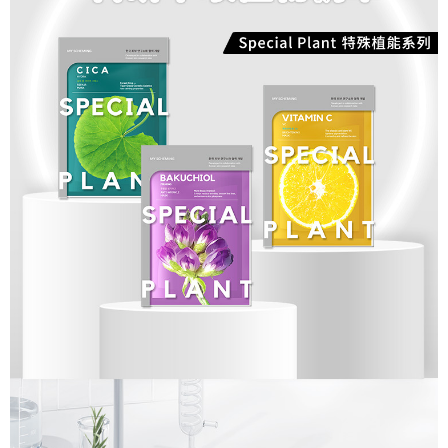
是否繳費成功／繳費後需取消欲退款等相關疑問，請聯繫「AFTEE先享後付
客戶支援中心」
https://netprotections.freshdesk.com/support/home
【注意事項】
１．透過由恩沛科技股份有限公司提供之「AFTEE先享後付」服務完成之交
易，需依本服務之必要範圍內提供個人資料，並將交易相關給付款項請求債
權轉讓予恩沛科技股份有限公司。
２．關於個人資料處理事宜，請瀏覽以下網址：
https://aftee.tw/terms/#terms3
３．未成年的使用者請事先徵得法定代理人或監護人之同意方可使用
「AFTEE先享後付」，若未經同意申辦者引起之損失，本公司不負相關責
任。
４．使用「AFTEE先享後付」時，將依據個別帳號之用戶狀況，依本公司即
時審查核予不同之上限額度；若仍有額度不足之情形，本公司將視審查結果
請求用戶進行身份認證。
５．嚴禁一人註冊多個帳號或使用他人資訊註冊。若發現惡意使用之情形，
恩沛科技股份有限公司將有權停止該用戶之使用額度並採取法律行動。