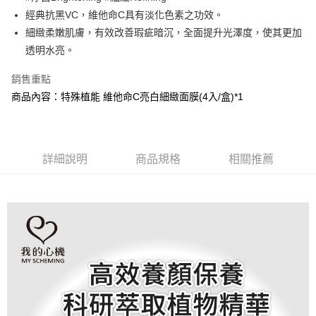
經典抗黑VC，維他命C具有淡化色素之功效。
街口支付
細緻柔嫩肌膚，有效改善瑕疵暗沉，全面提升光澤度，使其更加
悠遊付
透明水亮。
AFTEE先享後付
銷售重點
相關說明
商品內容：特殊植能 維他命C亮白細緻面膜(4入/盒)*1
【關於「AFTEE先享後付」】
AFTEE先享後付是「在收到商品之後才付款」的支付方式。 讓您購物簡單
運送方式
便利好安心！
１．簡單：不需註冊會員、不需綁卡、不需儲值。
全家取貨付款
２．便利：只要手機號碼，簡訊認證，即可結帳。
詳細說明
商品規格
相關推薦
每筆NT$100，滿NT$799(含以上)免運費
３．安心：先確認商品／服務後，再付款。
7-11取貨付款
【「AFTEE先享後付」結帳流程】
１．於結帳方式選擇「AFTEE先享後付」後，將跳轉至「AFTEE先享後付」
每筆NT$100，滿NT$799(含以上)免運費
結帳頁面，進行簡訊認證並確認金額後，即可完成結帳。
２．訂單成立數日內，您將收到繳費通知簡訊。
宅配
３．收到繳費通知簡訊後14天內，點擊此簡訊中的連結，可透過四大超商／
每筆NT$100，滿NT$1,000(含以上)免運費
ATM／網路銀行／等多元方式進行付款，方視為交易完成。
※ 請注意：結帳手續完成當下不需立刻繳費，但若您需要取消訂單，請聯絡
海外配送(普通)
查看運費
購買商品的店家。未經商家同意取消之訂單仍視為有效，需透過AFTEE先享
後付繳納相關費用。
※ 交易是否成功請以「AFTEE先享後付 」之結帳頁面顯示為準，若有關於