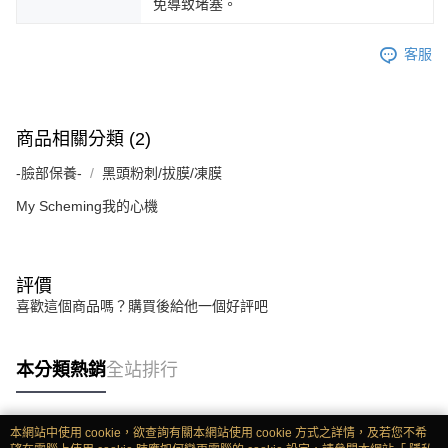
免導致堵塞。
客服
商品相關分類 (2)
-臉部保養-
黑頭粉刺/拔膜/凍膜
My Scheming我的心機
評價
喜歡這個商品嗎？購買後給他一個好評吧
本分類熱銷
全站排行
本網站中使用 cookie，欲查詢有關本網站使用 cookie 方式之詳情，及若您不希
熱門標籤