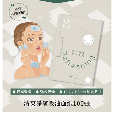
※ 交易是否成功請以「AFTEE先享後付 」之結帳頁面顯示為準，若有關於
是否繳費成功／繳費後需取消欲退款等相關疑問，請聯繫「AFTEE先享後付
客戶支援中心」
https://netprotections.freshdesk.com/support/home
【注意事項】
１．透過由恩沛科技股份有限公司提供之「AFTEE先享後付」服務完成之交
易，需依本服務之必要範圍內提供個人資料，並將交易相關給付款項請求債
權轉讓予恩沛科技股份有限公司。
２．關於個人資料處理事宜，請瀏覽以下網址：
https://aftee.tw/terms/#terms3
３．未成年的使用者請事先徵得法定代理人或監護人之同意方可使用
「AFTEE先享後付」，若未經同意申辦者引起之損失，本公司不負相關責
任。
４．使用「AFTEE先享後付」時，將依據個別帳號之用戶狀況，依本公司即
時審查核予不同之上限額度；若仍有額度不足之情形，本公司將視審查結果
請求用戶進行身份認證。
５．嚴禁一人註冊多個帳號或使用他人資訊註冊。若發現惡意使用之情形，
恩沛科技股份有限公司將有權停止該用戶之使用額度並採取法律行動。