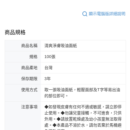
顯示電腦版詳細說明
商品規格
商品名稱
清爽淨膚吸油面紙
規格
100張
商品產地
台灣
保存期限
3年
使用方式
取一張吸油面紙，輕壓面部及T字等易出油
的部位即可。
注意事項
◆如發現皮膚有任何不適或敏感，請立即停
止使用。◆勿讓兒童接觸，不可進食，只供
外用。◆請放置乾燥處及幼小孩童無法取得
處。◆本產品不溶於水，請勿丟棄於馬桶避