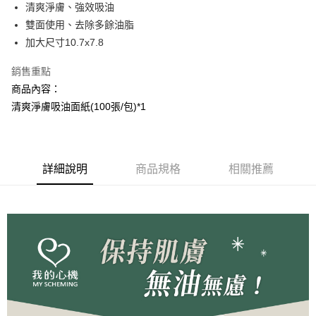
Apple Pay
清爽淨膚、強效吸油
雙面使用、去除多餘油脂
街口支付
加大尺寸10.7x7.8
悠遊付
銷售重點
AFTEE先享後付
商品內容：
相關說明
清爽淨膚吸油面紙(100張/包)*1
【關於「AFTEE先享後付」】
AFTEE先享後付是「在收到商品之後才付款」的支付方式。 讓您購物簡單
運送方式
便利好安心！
１．簡單：不需註冊會員、不需綁卡、不需儲值。
全家取貨付款
２．便利：只要手機號碼，簡訊認證，即可結帳。
詳細說明
商品規格
相關推薦
每筆NT$100，滿NT$799(含以上)免運費
３．安心：先確認商品／服務後，再付款。
7-11取貨付款
【「AFTEE先享後付」結帳流程】
１．於結帳方式選擇「AFTEE先享後付」後，將跳轉至「AFTEE先享後付」
每筆NT$100，滿NT$799(含以上)免運費
結帳頁面，進行簡訊認證並確認金額後，即可完成結帳。
２．訂單成立數日內，您將收到繳費通知簡訊。
宅配
３．收到繳費通知簡訊後14天內，點擊此簡訊中的連結，可透過四大超商／
每筆NT$100，滿NT$1,000(含以上)免運費
ATM／網路銀行／等多元方式進行付款，方視為交易完成。
※ 請注意：結帳手續完成當下不需立刻繳費，但若您需要取消訂單，請聯絡
海外配送(普通)
查看運費
購買商品的店家。未經商家同意取消之訂單仍視為有效，需透過AFTEE先享
後付繳納相關費用。